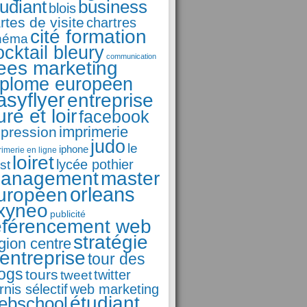
business
tudiant
blois
rtes de visite
chartres
cité formation
néma
ocktail bleury
communication
ees marketing
iplome europeen
asyflyer
entreprise
ure et loir
facebook
imprimerie
pression
judo
le
iphone
rimerie en ligne
loiret
st
lycée pothier
anagement
master
orleans
uropéen
xyneo
publicité
éférencement web
stratégie
gion centre
'entreprise
tour des
logs
tours
tweet
twitter
rnis sélectif
web marketing
étudiant
ebschool