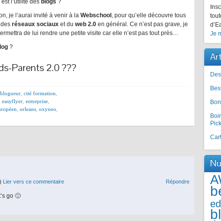
est l’utilité des
blogs
?
Insc
 je l’aurai invité à venir à la
Webschool
, pour qu’elle découvre tous
tout
, des
réseaux sociaux
et du
web 2.0
en général. Ce n’est pas grave, je
d’Ea
rmettra de lui rendre une petite visite car elle n’est pas tout près…
Je m
log
?
Ar
ds-Parents 2.0 ???
Des
Best
blogueur
,
cité formation
,
,
easyflyer
,
entreprise
,
Bon
uropéen
,
orleans
,
oxyneo
,
Boir
Pic
Cart
Nu
A
)
Lier vers ce commentaire
Répondre
b
t’s go 🙂
ed
b