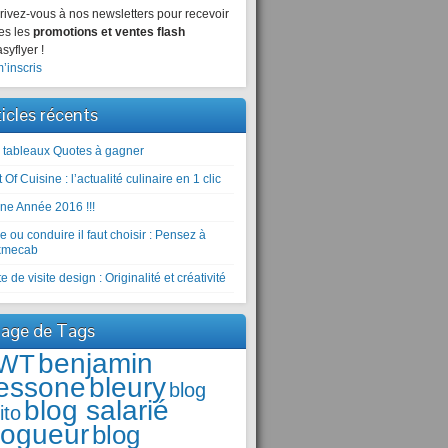
rivez-vous à nos newsletters pour recevoir
es les
promotions et ventes flash
syflyer !
’inscris
ticles récents
 tableaux Quotes à gagner
 Of Cuisine : l’actualité culinaire en 1 clic
ne Année 2016 !!!
e ou conduire il faut choisir : Pensez à
kmecab
e de visite design : Originalité et créativité
age de Tags
benjamin
WT
essone
bleury
blog
blog salarié
ito
logueur
blog