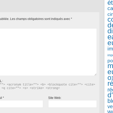
é
ca
ci
c
ubliée.
Les champs obligatoires sont indiqués avec
*
d
d
e
e
im
imp
po
m
e
o
L
:
r
""> <acronym title=""> <b> <blockquote cite=""> <cite> 
 <q cite=""> <s> <strike> <strong> 
ré
d
il
*
Site Web:
b
ve
w