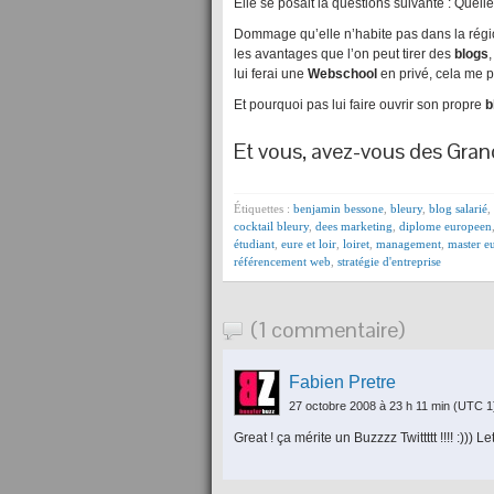
Elle se posait la questions suivante : Quelle 
Dommage qu’elle n’habite pas dans la région,
les avantages que l’on peut tirer des
blogs
lui ferai une
Webschool
en privé, cela me pe
Et pourquoi pas lui faire ouvrir son propre
b
Et vous, avez-vous des Gran
Étiquettes :
benjamin bessone
,
bleury
,
blog salarié
,
cocktail bleury
,
dees marketing
,
diplome europeen
étudiant
,
eure et loir
,
loiret
,
management
,
master e
référencement web
,
stratégie d'entreprise
(1 commentaire)
Fabien Pretre
27 octobre 2008 à 23 h 11 min
(UTC 1
Great ! ça mérite un Buzzzz Twittttt !!!! :))) Le