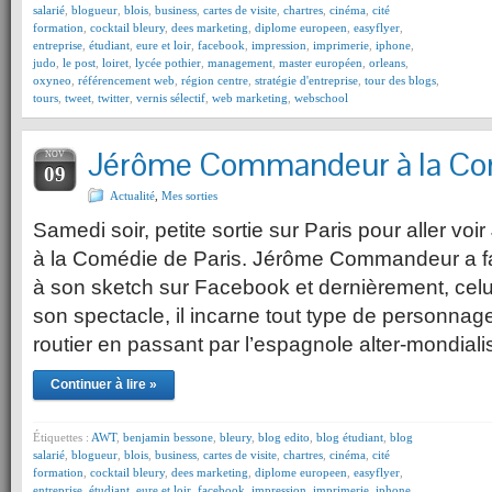
salarié
,
blogueur
,
blois
,
business
,
cartes de visite
,
chartres
,
cinéma
,
cité
formation
,
cocktail bleury
,
dees marketing
,
diplome europeen
,
easyflyer
,
entreprise
,
étudiant
,
eure et loir
,
facebook
,
impression
,
imprimerie
,
iphone
,
judo
,
le post
,
loiret
,
lycée pothier
,
management
,
master européen
,
orleans
,
oxyneo
,
référencement web
,
région centre
,
stratégie d'entreprise
,
tour des blogs
,
tours
,
tweet
,
twitter
,
vernis sélectif
,
web marketing
,
webschool
Jérôme Commandeur à la Com
NOV
09
Actualité
,
Mes sorties
Samedi soir, petite sortie sur Paris pour aller 
à la Comédie de Paris. Jérôme Commandeur a fai
à son sketch sur Facebook et dernièrement, celu
son spectacle, il incarne tout type de personnage
routier en passant par l’espagnole alter-mondial
Continuer à lire »
Étiquettes :
AWT
,
benjamin bessone
,
bleury
,
blog edito
,
blog étudiant
,
blog
salarié
,
blogueur
,
blois
,
business
,
cartes de visite
,
chartres
,
cinéma
,
cité
formation
,
cocktail bleury
,
dees marketing
,
diplome europeen
,
easyflyer
,
entreprise
,
étudiant
,
eure et loir
,
facebook
,
impression
,
imprimerie
,
iphone
,