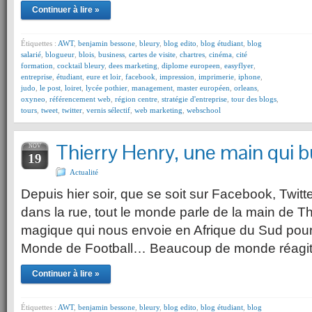
Continuer à lire »
Étiquettes :
AWT
,
benjamin bessone
,
bleury
,
blog edito
,
blog étudiant
,
blog
salarié
,
blogueur
,
blois
,
business
,
cartes de visite
,
chartres
,
cinéma
,
cité
formation
,
cocktail bleury
,
dees marketing
,
diplome europeen
,
easyflyer
,
entreprise
,
étudiant
,
eure et loir
,
facebook
,
impression
,
imprimerie
,
iphone
,
judo
,
le post
,
loiret
,
lycée pothier
,
management
,
master européen
,
orleans
,
oxyneo
,
référencement web
,
région centre
,
stratégie d'entreprise
,
tour des blogs
,
tours
,
tweet
,
twitter
,
vernis sélectif
,
web marketing
,
webschool
Thierry Henry, une main qui 
NOV
19
Actualité
Depuis hier soir, que se soit sur Facebook, Twitter
dans la rue, tout le monde parle de la main de T
magique qui nous envoie en Afrique du Sud pour
Monde de Football… Beaucoup de monde réagit à
Continuer à lire »
Étiquettes :
AWT
,
benjamin bessone
,
bleury
,
blog edito
,
blog étudiant
,
blog