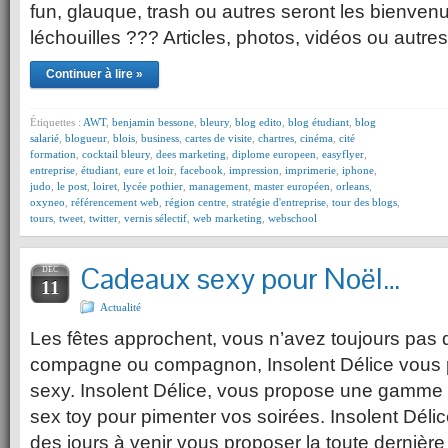
fun, glauque, trash ou autres seront les bienve
léchouilles ??? Articles, photos, vidéos ou autr
Continuer à lire »
Étiquettes :
AWT
,
benjamin bessone
,
bleury
,
blog edito
,
blog étudiant
,
blog
salarié
,
blogueur
,
blois
,
business
,
cartes de visite
,
chartres
,
cinéma
,
cité
formation
,
cocktail bleury
,
dees marketing
,
diplome europeen
,
easyflyer
,
entreprise
,
étudiant
,
eure et loir
,
facebook
,
impression
,
imprimerie
,
iphone
,
judo
,
le post
,
loiret
,
lycée pothier
,
management
,
master européen
,
orleans
,
oxyneo
,
référencement web
,
région centre
,
stratégie d'entreprise
,
tour des blogs
,
tours
,
tweet
,
twitter
,
vernis sélectif
,
web marketing
,
webschool
Cadeaux sexy pour Noël…
DÉC
11
Actualité
Les fêtes approchent, vous n’avez toujours pas
compagne ou compagnon, Insolent Délice vous
sexy. Insolent Délice, vous propose une gamme
sex toy pour pimenter vos soirées. Insolent Délic
des jours à venir vous proposer la toute dernière