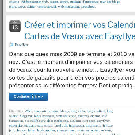
oxyneo
,
référencement web
,
région centre
,
stratégie d'entreprise
,
tour des blogs
,
tours
,
tweet
,
twitter
,
vernis sélectif
,
web marketing
,
webschool
Créer et imprimer vos Calendr
OCT
13
Cartes de Vœux avec Easyflye
Easyflyer
Dans quelques mois 2009 se termine et 2010 va 
nez. C’est le moment d’imprimer vos calendriers 
de vœux pour la nouvelle année… Easyflyer vou
sortes de gabarits pour créer vos propres calendr
présenter sous différentes formes: Petit et pratiq
Continuer à lire »
Étiquettes :
AWT
,
benjamin bessone
,
bleury
,
blog edito
,
blog étudiant
,
blog
salarié
,
blogueur
,
blois
,
business
,
cartes de visite
,
chartres
,
cinéma
,
cité
formation
,
cocktail bleury
,
dees marketing
,
diplome europeen
,
easyflyer
,
entreprise
,
étudiant
,
eure et loir
,
facebook
,
impression
,
imprimerie
,
iphone
,
judo
,
le post
,
loiret
,
lycée pothier
,
management
,
master européen
,
orleans
,