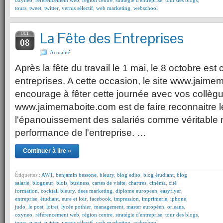
oxyneo
,
référencement web
,
région centre
,
stratégie d'entreprise
,
tour des blogs
,
tours
,
tweet
,
twitter
,
vernis sélectif
,
web marketing
,
webschool
La Fête des Entreprises
OCT
08
Actualité
Après la fête du travail le 1 mai, le 8 octobre est
entreprises. A cette occasion, le site www.jaim
encourage à fêter cette journée avec vos collèg
www.jaimemaboite.com est de faire reconnaitre le
l'épanouissement des salariés comme véritable 
performance de l'entreprise. …
Continuer à lire »
Étiquettes :
AWT
,
benjamin bessone
,
bleury
,
blog edito
,
blog étudiant
,
blog
salarié
,
blogueur
,
blois
,
business
,
cartes de visite
,
chartres
,
cinéma
,
cité
formation
,
cocktail bleury
,
dees marketing
,
diplome europeen
,
easyflyer
,
entreprise
,
étudiant
,
eure et loir
,
facebook
,
impression
,
imprimerie
,
iphone
,
judo
,
le post
,
loiret
,
lycée pothier
,
management
,
master européen
,
orleans
,
oxyneo
,
référencement web
,
région centre
,
stratégie d'entreprise
,
tour des blogs
,
tours
,
tweet
,
twitter
,
vernis sélectif
,
web marketing
,
webschool