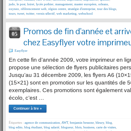
judo
,
le post
,
loiret
,
lycée pothier
,
management
,
master européen
,
orleans
,
oxyneo
,
référencement web
,
région centre
,
stratégie d'entreprise
,
tour des blogs
,
tours
,
tweet
,
twitter
,
vernis sélectif
,
web marketing
,
webschool
Promos de fin d’année et arri
NOV
05
chez Easyflyer votre imprimeur
Easyflyer
En cette fin d’année 2009, votre imprimeur en li
propose une sélection de flyers publicitaires pe
Jusqu’au 31 décembre 2009, les flyers A6 (10×1
(15×21) sont en promotion sur les quantités de 
exemplaires. Ces promotions sont également va
écolo, c’est …
Continuer à lire »
Étiquettes :
agence de communication
,
AWT
,
benjamin bessone
,
bleury
,
blog
,
blog edito
,
blog étudiant
,
blog salarié
,
blogueur
,
blois
,
business
,
carte de visites
,