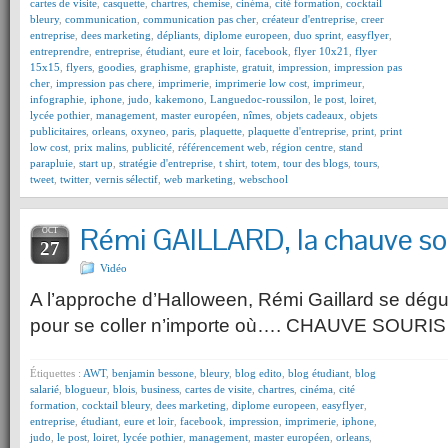
cartes de visite
,
casquette
,
chartres
,
chemise
,
cinéma
,
cité formation
,
cocktail
bleury
,
communication
,
communication pas cher
,
créateur d'entreprise
,
creer
entreprise
,
dees marketing
,
dépliants
,
diplome europeen
,
duo sprint
,
easyflyer
,
entreprendre
,
entreprise
,
étudiant
,
eure et loir
,
facebook
,
flyer 10x21
,
flyer
15x15
,
flyers
,
goodies
,
graphisme
,
graphiste
,
gratuit
,
impression
,
impression pas
cher
,
impression pas chere
,
imprimerie
,
imprimerie low cost
,
imprimeur
,
infographie
,
iphone
,
judo
,
kakemono
,
Languedoc-roussilon
,
le post
,
loiret
,
lycée pothier
,
management
,
master européen
,
nîmes
,
objets cadeaux
,
objets
publicitaires
,
orleans
,
oxyneo
,
paris
,
plaquette
,
plaquette d'entreprise
,
print
,
print
low cost
,
prix malins
,
publicité
,
référencement web
,
région centre
,
stand
parapluie
,
start up
,
stratégie d'entreprise
,
t shirt
,
totem
,
tour des blogs
,
tours
,
tweet
,
twitter
,
vernis sélectif
,
web marketing
,
webschool
Rémi GAILLARD, la chauve so
OCT
27
Vidéo
A l’approche d’Halloween, Rémi Gaillard se dég
pour se coller n’importe où…. CHAUVE SOURI
Étiquettes :
AWT
,
benjamin bessone
,
bleury
,
blog edito
,
blog étudiant
,
blog
salarié
,
blogueur
,
blois
,
business
,
cartes de visite
,
chartres
,
cinéma
,
cité
formation
,
cocktail bleury
,
dees marketing
,
diplome europeen
,
easyflyer
,
entreprise
,
étudiant
,
eure et loir
,
facebook
,
impression
,
imprimerie
,
iphone
,
judo
,
le post
,
loiret
,
lycée pothier
,
management
,
master européen
,
orleans
,