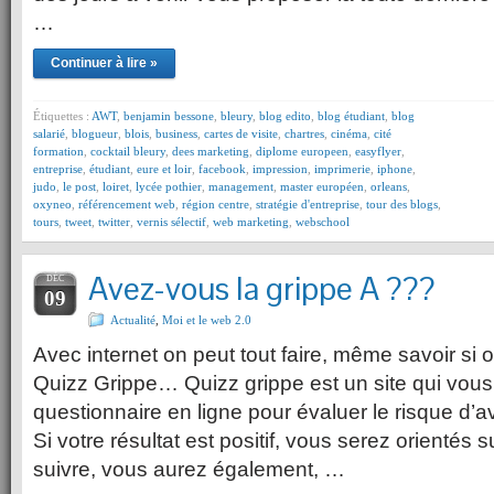
…
Continuer à lire »
Étiquettes :
AWT
,
benjamin bessone
,
bleury
,
blog edito
,
blog étudiant
,
blog
salarié
,
blogueur
,
blois
,
business
,
cartes de visite
,
chartres
,
cinéma
,
cité
formation
,
cocktail bleury
,
dees marketing
,
diplome europeen
,
easyflyer
,
entreprise
,
étudiant
,
eure et loir
,
facebook
,
impression
,
imprimerie
,
iphone
,
judo
,
le post
,
loiret
,
lycée pothier
,
management
,
master européen
,
orleans
,
oxyneo
,
référencement web
,
région centre
,
stratégie d'entreprise
,
tour des blogs
,
tours
,
tweet
,
twitter
,
vernis sélectif
,
web marketing
,
webschool
Avez-vous la grippe A ???
DÉC
09
Actualité
,
Moi et le web 2.0
Avec internet on peut tout faire, même savoir si 
Quizz Grippe… Quizz grippe est un site qui vou
questionnaire en ligne pour évaluer le risque d’av
Si votre résultat est positif, vous serez orientés
suivre, vous aurez également, …