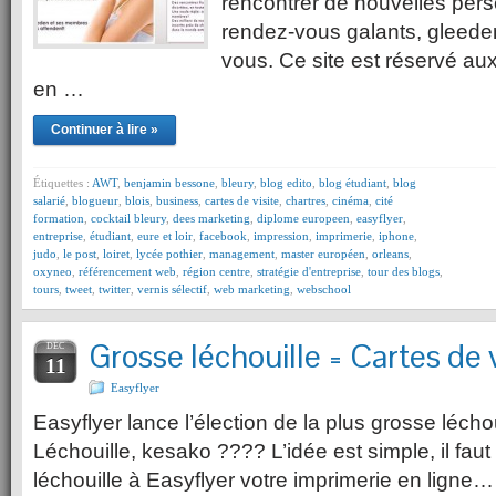
rencontrer de nouvelles per
rendez-vous galants, gleeden
vous. Ce site est réservé a
en …
Continuer à lire »
Étiquettes :
AWT
,
benjamin bessone
,
bleury
,
blog edito
,
blog étudiant
,
blog
salarié
,
blogueur
,
blois
,
business
,
cartes de visite
,
chartres
,
cinéma
,
cité
formation
,
cocktail bleury
,
dees marketing
,
diplome europeen
,
easyflyer
,
entreprise
,
étudiant
,
eure et loir
,
facebook
,
impression
,
imprimerie
,
iphone
,
judo
,
le post
,
loiret
,
lycée pothier
,
management
,
master européen
,
orleans
,
oxyneo
,
référencement web
,
région centre
,
stratégie d'entreprise
,
tour des blogs
,
tours
,
tweet
,
twitter
,
vernis sélectif
,
web marketing
,
webschool
Grosse léchouille = Cartes de v
DÉC
11
Easyflyer
Easyflyer lance l’élection de la plus grosse léchou
Léchouille, kesako ???? L’idée est simple, il faut 
léchouille à Easyflyer votre imprimerie en ligne…