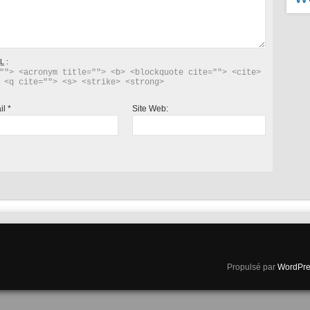
L
:
""> <acronym title=""> <b> <blockquote cite=""> <cite> 
 <q cite=""> <s> <strike> <strong> 
il
*
Site Web:
Propulsé par
WordPre