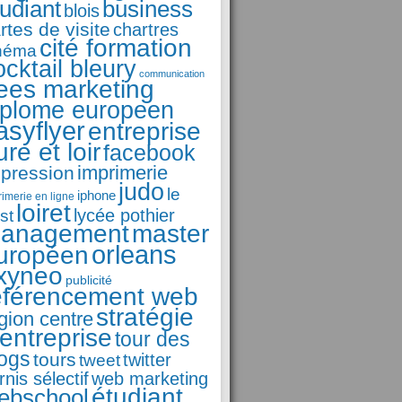
business
tudiant
blois
rtes de visite
chartres
cité formation
néma
ocktail bleury
communication
ees marketing
iplome europeen
asyflyer
entreprise
ure et loir
facebook
imprimerie
pression
judo
le
iphone
rimerie en ligne
loiret
st
lycée pothier
anagement
master
orleans
uropéen
xyneo
publicité
éférencement web
stratégie
gion centre
'entreprise
tour des
logs
tours
tweet
twitter
rnis sélectif
web marketing
étudiant
ebschool