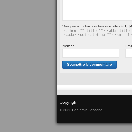
Vous pouvez utiliser ces balises et attributs
HTM
<a href="" title=""> <abbr title=
<code> <del datetime=""> <em> <i>
Nom :
*
Ema
Copyright
© 2026 Benjamin Bessone.