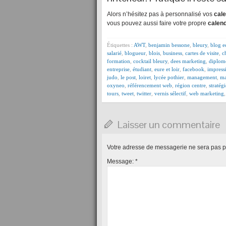
Alors n’hésitez pas à personnalisé vos
cal
vous pouvez aussi faire votre propre
calend
Étiquettes :
AWT
,
benjamin bessone
,
bleury
,
blog e
salarié
,
blogueur
,
blois
,
business
,
cartes de visite
,
c
formation
,
cocktail bleury
,
dees marketing
,
diplom
entreprise
,
étudiant
,
eure et loir
,
facebook
,
impress
judo
,
le post
,
loiret
,
lycée pothier
,
management
,
ma
oxyneo
,
référencement web
,
région centre
,
stratég
tours
,
tweet
,
twitter
,
vernis sélectif
,
web marketing
Laisser un commentaire
Votre adresse de messagerie ne sera pas p
Message:
*