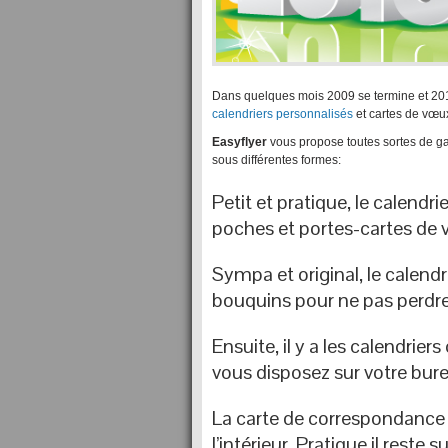
Dans quelques mois 2009 se termine et 2010
calendriers personnalisés
et cartes de vœu
Easyflyer
vous propose toutes sortes de ga
sous différentes formes:
Petit et pratique, le calendri
poches et portes-cartes de vi
Sympa et original, le calen
bouquins pour ne pas perdre le
Ensuite, il y a les calendrie
vous disposez sur votre bure
La carte de correspondance d
l’intérieur. Pratique il reste 