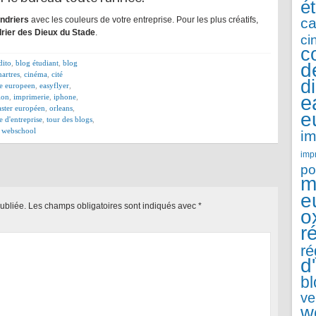
é
endriers
avec les couleurs de votre entreprise. Pour les plus créatifs,
ca
rier des Dieux du Stade
.
ci
c
dito
,
blog étudiant
,
blog
d
hartres
,
cinéma
,
cité
d
e europeen
,
easyflyer
,
e
ion
,
imprimerie
,
iphone
,
ster européen
,
orleans
,
e
ie d'entreprise
,
tour des blogs
,
,
webschool
im
imp
po
m
e
ubliée.
Les champs obligatoires sont indiqués avec
*
o
r
ré
d
b
ve
w