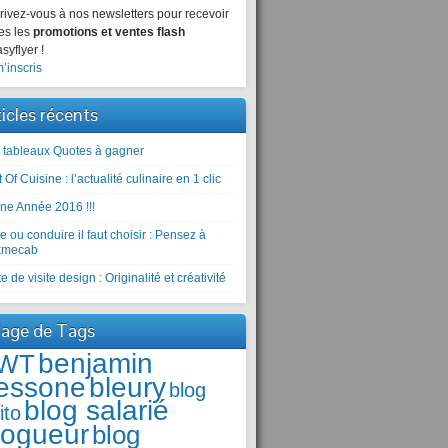
rivez-vous à nos newsletters pour recevoir
es les
promotions et ventes flash
syflyer !
’inscris
ticles récents
 tableaux Quotes à gagner
 Of Cuisine : l’actualité culinaire en 1 clic
ne Année 2016 !!!
e ou conduire il faut choisir : Pensez à
kmecab
e de visite design : Originalité et créativité
age de Tags
benjamin
WT
essone
bleury
blog
blog salarié
ito
logueur
blog