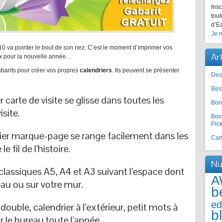
Insc
tout
d’Ea
Je m
 va pointer le bout de son nez. C’est le moment d’imprimer vos
Ar
x pour la nouvelle année…
barits pour créer vos propres
calendriers
. Ils peuvent se présenter
Des
Best
er carte de visite se glisse dans toutes les
Bon
site.
Boir
Pic
drier marque-page se range facilement dans les
Cart
 fil de l’histoire.
Nu
rs classiques A5, A4 et A3 suivant l’espace dont
A
au ou sur votre mur.
b
ed
ouble, calendrier à l’extérieur, petit mots à
b
sur le bureau toute l’année.