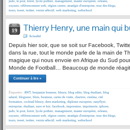
judo
,
le post
,
loiret
,
lycée pothier
,
management
,
master européen
,
orleans
,
oxyneo
,
référencement web
,
région centre
,
stratégie d'entreprise
,
tour des blogs
,
tours
,
tweet
,
twitter
,
vernis sélectif
,
web marketing
,
webschool
Thierry Henry, une main qui 
NOV
19
Actualité
Depuis hier soir, que se soit sur Facebook, Twitter
dans la rue, tout le monde parle de la main de T
magique qui nous envoie en Afrique du Sud pour
Monde de Football… Beaucoup de monde réagit à
Continuer à lire »
Étiquettes :
AWT
,
benjamin bessone
,
bleury
,
blog edito
,
blog étudiant
,
blog
salarié
,
blogueur
,
blois
,
business
,
cartes de visite
,
chartres
,
cinéma
,
cité
formation
,
cocktail bleury
,
dees marketing
,
diplome europeen
,
easyflyer
,
entreprise
,
étudiant
,
eure et loir
,
facebook
,
impression
,
imprimerie
,
iphone
,
judo
,
le post
,
loiret
,
lycée pothier
,
management
,
master européen
,
orleans
,
oxyneo
,
référencement web
,
région centre
,
stratégie d'entreprise
,
tour des blogs
,
tours
,
tweet
,
twitter
,
vernis sélectif
,
web marketing
,
webschool