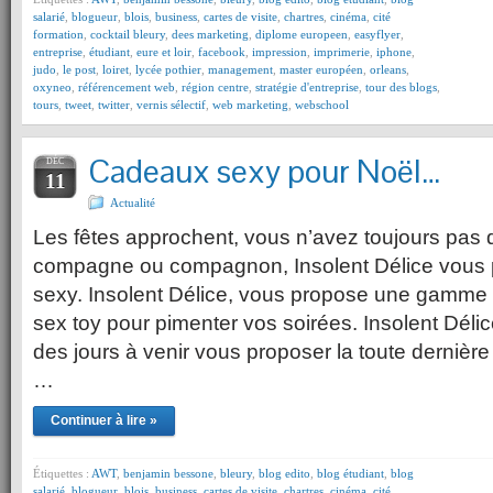
salarié
,
blogueur
,
blois
,
business
,
cartes de visite
,
chartres
,
cinéma
,
cité
formation
,
cocktail bleury
,
dees marketing
,
diplome europeen
,
easyflyer
,
entreprise
,
étudiant
,
eure et loir
,
facebook
,
impression
,
imprimerie
,
iphone
,
judo
,
le post
,
loiret
,
lycée pothier
,
management
,
master européen
,
orleans
,
oxyneo
,
référencement web
,
région centre
,
stratégie d'entreprise
,
tour des blogs
,
tours
,
tweet
,
twitter
,
vernis sélectif
,
web marketing
,
webschool
Cadeaux sexy pour Noël…
DÉC
11
Actualité
Les fêtes approchent, vous n’avez toujours pas
compagne ou compagnon, Insolent Délice vous
sexy. Insolent Délice, vous propose une gamme
sex toy pour pimenter vos soirées. Insolent Délic
des jours à venir vous proposer la toute dernière
…
Continuer à lire »
Étiquettes :
AWT
,
benjamin bessone
,
bleury
,
blog edito
,
blog étudiant
,
blog
salarié
,
blogueur
,
blois
,
business
,
cartes de visite
,
chartres
,
cinéma
,
cité