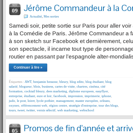
Jérôme Commandeur à la Com
NOV
09
Actualité
,
Mes sorties
Samedi soir, petite sortie sur Paris pour aller 
à la Comédie de Paris. Jérôme Commandeur a fai
à son sketch sur Facebook et dernièrement, celu
son spectacle, il incarne tout type de personnage
routier en passant par l’espagnole alter-mondial
Continuer à lire »
Étiquettes :
AWT
,
benjamin bessone
,
bleury
,
blog edito
,
blog étudiant
,
blog
salarié
,
blogueur
,
blois
,
business
,
cartes de visite
,
chartres
,
cinéma
,
cité
formation
,
cocktail bleury
,
dees marketing
,
diplome europeen
,
easyflyer
,
entreprise
,
étudiant
,
eure et loir
,
facebook
,
impression
,
imprimerie
,
iphone
,
judo
,
le post
,
loiret
,
lycée pothier
,
management
,
master européen
,
orleans
,
oxyneo
,
référencement web
,
région centre
,
stratégie d'entreprise
,
tour des blogs
,
tours
,
tweet
,
twitter
,
vernis sélectif
,
web marketing
,
webschool
Promos de fin d’année et arri
NOV
05