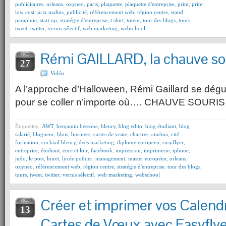
publicitaires
,
orleans
,
oxyneo
,
paris
,
plaquette
,
plaquette d'entreprise
,
print
,
print
low cost
,
prix malins
,
publicité
,
référencement web
,
région centre
,
stand
parapluie
,
start up
,
stratégie d'entreprise
,
t shirt
,
totem
,
tour des blogs
,
tours
,
tweet
,
twitter
,
vernis sélectif
,
web marketing
,
webschool
Rémi GAILLARD, la chauve so
OCT
27
Vidéo
A l’approche d’Halloween, Rémi Gaillard se dég
pour se coller n’importe où…. CHAUVE SOURI
Étiquettes :
AWT
,
benjamin bessone
,
bleury
,
blog edito
,
blog étudiant
,
blog
salarié
,
blogueur
,
blois
,
business
,
cartes de visite
,
chartres
,
cinéma
,
cité
formation
,
cocktail bleury
,
dees marketing
,
diplome europeen
,
easyflyer
,
entreprise
,
étudiant
,
eure et loir
,
facebook
,
impression
,
imprimerie
,
iphone
,
judo
,
le post
,
loiret
,
lycée pothier
,
management
,
master européen
,
orleans
,
oxyneo
,
référencement web
,
région centre
,
stratégie d'entreprise
,
tour des blogs
,
tours
,
tweet
,
twitter
,
vernis sélectif
,
web marketing
,
webschool
Créer et imprimer vos Calendr
OCT
13
Cartes de Vœux avec Easyflye