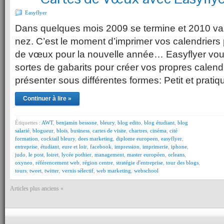
Easyflyer
Dans quelques mois 2009 se termine et 2010 va 
nez. C’est le moment d’imprimer vos calendriers 
de vœux pour la nouvelle année… Easyflyer vou
sortes de gabarits pour créer vos propres calendr
présenter sous différentes formes: Petit et pratiq
Continuer à lire »
Étiquettes :
AWT
,
benjamin bessone
,
bleury
,
blog edito
,
blog étudiant
,
blog
salarié
,
blogueur
,
blois
,
business
,
cartes de visite
,
chartres
,
cinéma
,
cité
formation
,
cocktail bleury
,
dees marketing
,
diplome europeen
,
easyflyer
,
entreprise
,
étudiant
,
eure et loir
,
facebook
,
impression
,
imprimerie
,
iphone
,
judo
,
le post
,
loiret
,
lycée pothier
,
management
,
master européen
,
orleans
,
oxyneo
,
référencement web
,
région centre
,
stratégie d'entreprise
,
tour des blogs
,
tours
,
tweet
,
twitter
,
vernis sélectif
,
web marketing
,
webschool
Articles plus anciens «