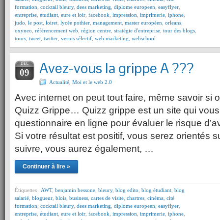
formation
,
cocktail bleury
,
dees marketing
,
diplome europeen
,
easyflyer
,
entreprise
,
étudiant
,
eure et loir
,
facebook
,
impression
,
imprimerie
,
iphone
,
judo
,
le post
,
loiret
,
lycée pothier
,
management
,
master européen
,
orleans
,
oxyneo
,
référencement web
,
région centre
,
stratégie d'entreprise
,
tour des blogs
,
tours
,
tweet
,
twitter
,
vernis sélectif
,
web marketing
,
webschool
Avez-vous la grippe A ???
DÉC
09
Actualité
,
Moi et le web 2.0
Avec internet on peut tout faire, même savoir si 
Quizz Grippe… Quizz grippe est un site qui vou
questionnaire en ligne pour évaluer le risque d’av
Si votre résultat est positif, vous serez orientés
suivre, vous aurez également, …
Continuer à lire »
Étiquettes :
AWT
,
benjamin bessone
,
bleury
,
blog edito
,
blog étudiant
,
blog
salarié
,
blogueur
,
blois
,
business
,
cartes de visite
,
chartres
,
cinéma
,
cité
formation
,
cocktail bleury
,
dees marketing
,
diplome europeen
,
easyflyer
,
entreprise
,
étudiant
,
eure et loir
,
facebook
,
impression
,
imprimerie
,
iphone
,