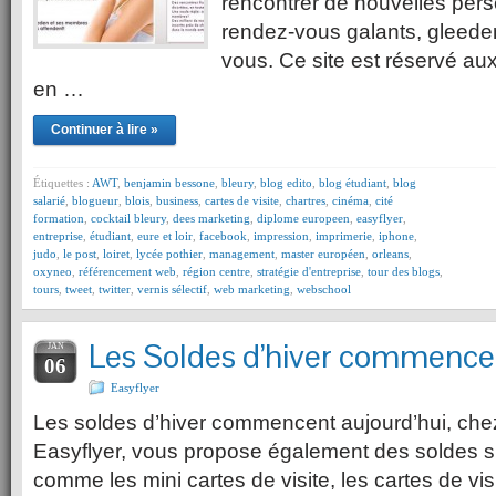
rencontrer de nouvelles per
rendez-vous galants, gleeden
vous. Ce site est réservé a
en …
Continuer à lire »
Étiquettes :
AWT
,
benjamin bessone
,
bleury
,
blog edito
,
blog étudiant
,
blog
salarié
,
blogueur
,
blois
,
business
,
cartes de visite
,
chartres
,
cinéma
,
cité
formation
,
cocktail bleury
,
dees marketing
,
diplome europeen
,
easyflyer
,
entreprise
,
étudiant
,
eure et loir
,
facebook
,
impression
,
imprimerie
,
iphone
,
judo
,
le post
,
loiret
,
lycée pothier
,
management
,
master européen
,
orleans
,
oxyneo
,
référencement web
,
région centre
,
stratégie d'entreprise
,
tour des blogs
,
tours
,
tweet
,
twitter
,
vernis sélectif
,
web marketing
,
webschool
Les Soldes d’hiver commencen
JAN
06
Easyflyer
Les soldes d’hiver commencent aujourd’hui, chez 
Easyflyer, vous propose également des soldes sur
comme les mini cartes de visite, les cartes de visit