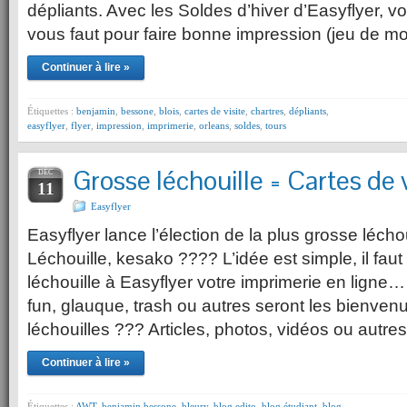
dépliants. Avec les Soldes d’hiver d’Easyflyer, vo
vous faut pour faire bonne impression (jeu de m
Continuer à lire »
Étiquettes :
benjamin
,
bessone
,
blois
,
cartes de visite
,
chartres
,
dépliants
,
easyflyer
,
flyer
,
impression
,
imprimerie
,
orleans
,
soldes
,
tours
Grosse léchouille = Cartes de v
DÉC
11
Easyflyer
Easyflyer lance l’élection de la plus grosse léchou
Léchouille, kesako ???? L’idée est simple, il faut 
léchouille à Easyflyer votre imprimerie en ligne…
fun, glauque, trash ou autres seront les bienve
léchouilles ??? Articles, photos, vidéos ou autr
Continuer à lire »
Étiquettes :
AWT
,
benjamin bessone
,
bleury
,
blog edito
,
blog étudiant
,
blog