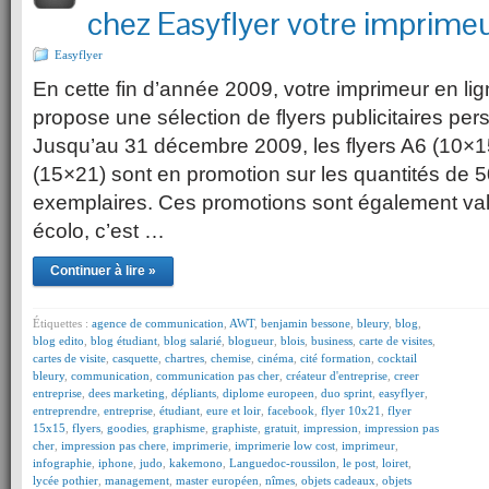
chez Easyflyer votre imprimeur
Easyflyer
En cette fin d’année 2009, votre imprimeur en li
propose une sélection de flyers publicitaires pe
Jusqu’au 31 décembre 2009, les flyers A6 (10×1
(15×21) sont en promotion sur les quantités de 
exemplaires. Ces promotions sont également va
écolo, c’est …
Continuer à lire »
Étiquettes :
agence de communication
,
AWT
,
benjamin bessone
,
bleury
,
blog
,
blog edito
,
blog étudiant
,
blog salarié
,
blogueur
,
blois
,
business
,
carte de visites
,
cartes de visite
,
casquette
,
chartres
,
chemise
,
cinéma
,
cité formation
,
cocktail
bleury
,
communication
,
communication pas cher
,
créateur d'entreprise
,
creer
entreprise
,
dees marketing
,
dépliants
,
diplome europeen
,
duo sprint
,
easyflyer
,
entreprendre
,
entreprise
,
étudiant
,
eure et loir
,
facebook
,
flyer 10x21
,
flyer
15x15
,
flyers
,
goodies
,
graphisme
,
graphiste
,
gratuit
,
impression
,
impression pas
cher
,
impression pas chere
,
imprimerie
,
imprimerie low cost
,
imprimeur
,
infographie
,
iphone
,
judo
,
kakemono
,
Languedoc-roussilon
,
le post
,
loiret
,
lycée pothier
,
management
,
master européen
,
nîmes
,
objets cadeaux
,
objets