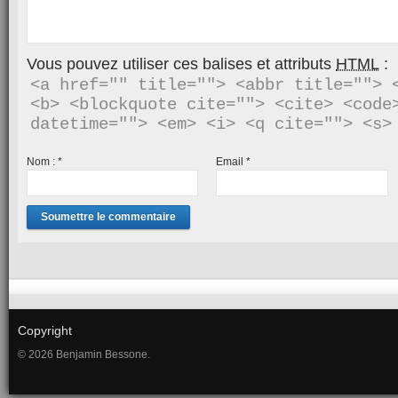
Vous pouvez utiliser ces balises et attributs
HTML
:
<a href="" title=""> <abbr title=""> <
<b> <blockquote cite=""> <cite> <code>
Nom :
*
Email
*
Copyright
© 2026 Benjamin Bessone.