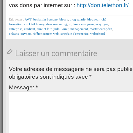
vos dons par internet sur :
http://don.telethon.fr/
Étiquettes :
AWT
,
benjamin bessone
,
bleury
,
blog salarié
,
blogueur
,
cité
formation
,
cocktail bleury
,
dees marketing
,
diplome europeen
,
easyflyer
,
entreprise
,
étudiant
,
eure et loir
,
judo
,
loiret
,
management
,
master européen
,
orleans
,
oxyneo
,
référencement web
,
stratégie d'entreprise
,
webschool
Laisser un commentaire
Votre adresse de messagerie ne sera pas publié
obligatoires sont indiqués avec
*
Message:
*