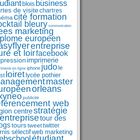
business
tudiant
blois
rtes de visite
chartres
cité formation
néma
ocktail bleury
communication
ees marketing
iplome europeen
asyflyer
entreprise
ure et loir
facebook
imprimerie
pression
judo
le
iphone
rimerie en ligne
loiret
st
lycée pothier
anagement
master
orleans
uropéen
xyneo
publicité
éférencement web
stratégie
gion centre
'entreprise
tour des
logs
tours
tweet
twitter
rnis sélectif
web marketing
étudiant
ebschool