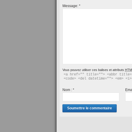
Message:
*
Vous pouvez utiliser ces balises et attributs
HTM
<a href="" title=""> <abbr title=
<code> <del datetime=""> <em> <i>
Nom :
*
Ema