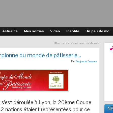
Actualité
Mes sorties
Vidéo
Insolite
Un peu de moi
Dites tout à vos amis avec Facebook
»
mpionne du monde de pâtisserie…
Par
Benjamin Bessone
, s’est déroulée à Lyon, la 20ème Coupe
N
2 nations étaient représentées pour ce