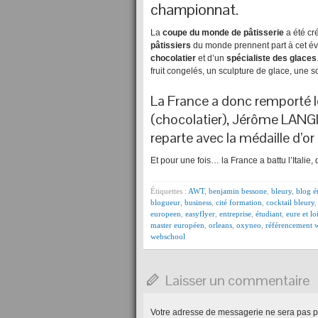
championnat.
La
coupe du monde de pâtisserie
a été cr
pâtissiers
du monde prennent part à cet 
chocolatier
et d’un
spécialiste des glaces
fruit congelés, un sculpture de glace, une s
La France a donc remporté l
(chocolatier), Jérôme LANGIL
reparte avec la médaille d’or
Et pour une fois… la France a battu l’Itali
Étiquettes :
AWT
,
benjamin bessone
,
bleury
,
blog é
blogueur
,
business
,
cité formation
,
cocktail bleury
europeen
,
easyflyer
,
entreprise
,
étudiant
,
eure et lo
master européen
,
orleans
,
oxyneo
,
référencement 
webschool
Laisser un commentaire
Votre adresse de messagerie ne sera pas p