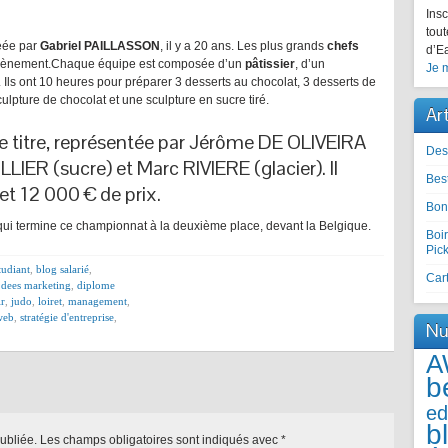
Insc
tout
éée par
Gabriel PAILLASSON
, il y a 20 ans. Les plus grands
chefs
d’Ea
évènement.Chaque équipe est composée d’un
pâtissier
, d’un
Je m
. Ils ont 10 heures pour préparer 3 desserts au chocolat, 3 desserts de
culpture de chocolat et une sculpture en sucre tiré.
Ar
e titre, représentée par Jérôme DE OLIVEIRA
Des
LIER (sucre) et Marc RIVIERE (glacier). Il
Best
 et 12 000 € de prix.
Bon
e, qui termine ce championnat à la deuxième place, devant la Belgique.
Boir
Pic
tudiant
,
blog salarié
,
Cart
,
dees marketing
,
diplome
ir
,
judo
,
loiret
,
management
,
web
,
stratégie d'entreprise
,
Nu
A
b
ed
b
ubliée.
Les champs obligatoires sont indiqués avec
*