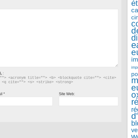
é
ca
ci
c
d
d
e
e
im
imp
po
L
:
m
""> <acronym title=""> <b> <blockquote cite=""> <cite> 
 <q cite=""> <s> <strike> <strong> 
e
o
il
*
Site Web:
r
ré
d
b
ve
w