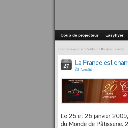
Coup de projecteur
Easyflyer
«
Petit week-end aux Sables d’Olonne en Vendée
La France est cha
JAN
27
Actualité
Le 25 et 26 janvier 2009
du Monde de Pâtisserie. 2