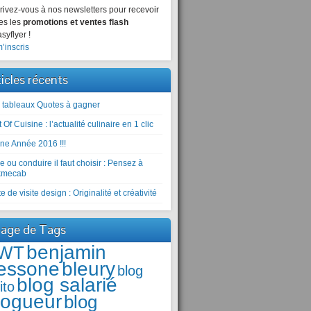
rivez-vous à nos newsletters pour recevoir
es les
promotions et ventes flash
syflyer !
’inscris
ticles récents
 tableaux Quotes à gagner
 Of Cuisine : l’actualité culinaire en 1 clic
ne Année 2016 !!!
e ou conduire il faut choisir : Pensez à
kmecab
e de visite design : Originalité et créativité
age de Tags
benjamin
WT
essone
bleury
blog
blog salarié
ito
logueur
blog