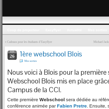
Coup de projecteur
Easyflyer
Actualité
Mes sorties
«
Cadeaux pour les étudiants d’Easyflyer
Michael Jack
1ère webschool Blois
JUIN
26
Mes sorties
Nous voici à Blois pour la première
Webschool Blois mis en place grâc
Campus de la CCI.
Cette première
Webschool
sera dédiée au réfé
conférence animée par
Fabien Pretre
. Ensuite, 