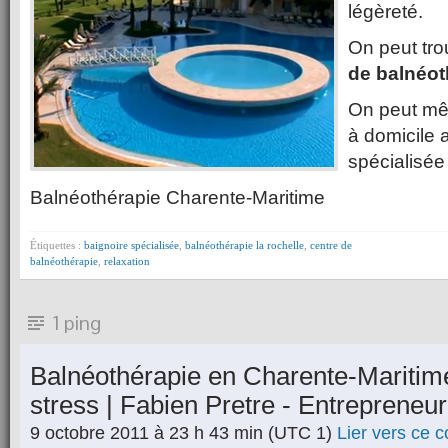
légèreté.
On peut tro
de balnéot
On peut mê
à domicile 
spécialisée 
Balnéothérapie Charente-Maritime
Étiquettes :
baignoire spécialisée
,
balnéothérapie la rochelle
,
centre de
balnéothérapie
,
relaxation
1 ping
Balnéothérapie en Charente-Maritim
stress | Fabien Pretre - Entrepreneu
9 octobre 2011 à 23 h 43 min
(UTC 1)
Lier vers ce 