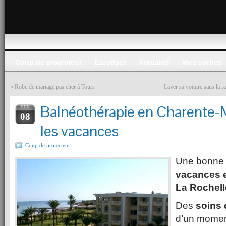
Coup de projecteur
Easyflyer
Actualité
Mes sorties
«
Robe de mariage pas cher à Tours
Laver sa voiture sans la r
Balnéothérapie en Charente-
JUIN
08
les vacances
Coup de projecteur
Une bonne 
vacances e
La Rochell
Des
soins 
d’un momen