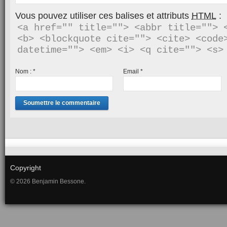
Vous pouvez utiliser ces balises et attributs
HTML
:
<a href="" title=""> <abbr title=""> <
<b> <blockquote cite=""> <cite> <code>
Nom :
*
Email
*
Copyright
© 2026 Benjamin Bessone.