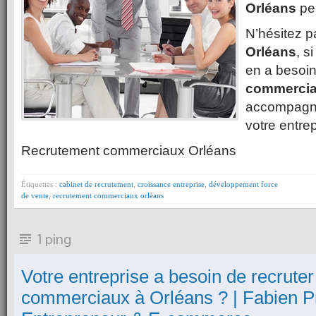
Orléans
peu
N’hésitez 
Orléans
, s
en a besoi
commercia
accompagne
votre entrep
Recrutement commerciaux Orléans
Étiquettes :
cabinet de recrutement
,
croissance entreprise
,
développement force
de vente
,
recrutement commerciaux orléans
1 ping
Votre entreprise a besoin de recruter
commerciaux à Orléans ? | Fabien Pr