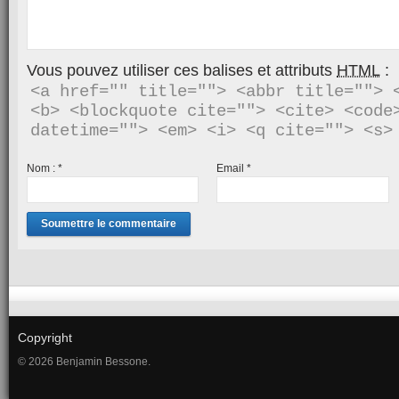
Vous pouvez utiliser ces balises et attributs
HTML
:
<a href="" title=""> <abbr title=""> <
<b> <blockquote cite=""> <cite> <code>
Nom :
*
Email
*
Copyright
© 2026 Benjamin Bessone.