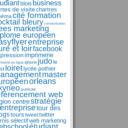
business
tudiant
blois
rtes de visite
chartres
cité formation
néma
ocktail bleury
communication
ees marketing
iplome europeen
asyflyer
entreprise
ure et loir
facebook
imprimerie
pression
judo
le
iphone
rimerie en ligne
loiret
st
lycée pothier
anagement
master
orleans
uropéen
xyneo
publicité
éférencement web
stratégie
gion centre
'entreprise
tour des
logs
tours
tweet
twitter
rnis sélectif
web marketing
étudiant
ebschool