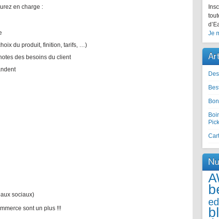
aurez en charge :
Insc
tout
d’Ea
e
Je m
ix du produit, finition, tarifs, …)
Ar
notes des besoins du client
andent
Des
Best
Bon
Boir
Pic
Cart
Nu
A
b
eaux sociaux)
ed
b
merce sont un plus !!!