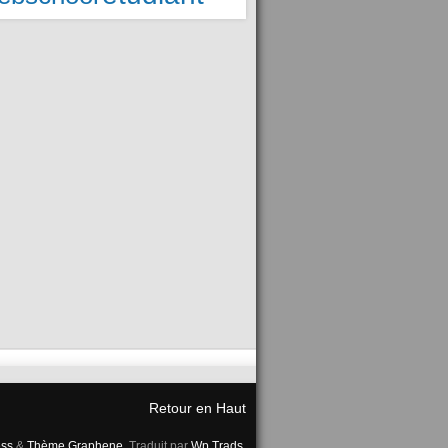
Retour en Haut
ss
&
Thème Graphene
. Traduit par
Wp Trads
.