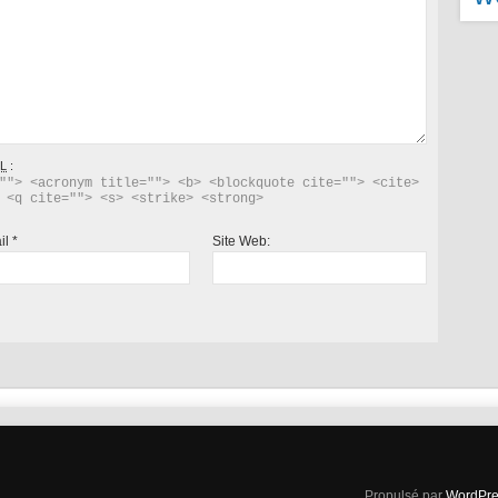
L
:
""> <acronym title=""> <b> <blockquote cite=""> <cite> 
 <q cite=""> <s> <strike> <strong> 
il
*
Site Web:
Propulsé par
WordPre