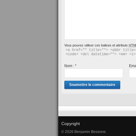
Vous pouvez utiliser ces balises et attributs
HTM
<a href="" title=""> <abbr title=
<code> <del datetime=""> <em> <i>
Nom :
*
Ema
Copyright
© 2026 Benjamin Bessone.