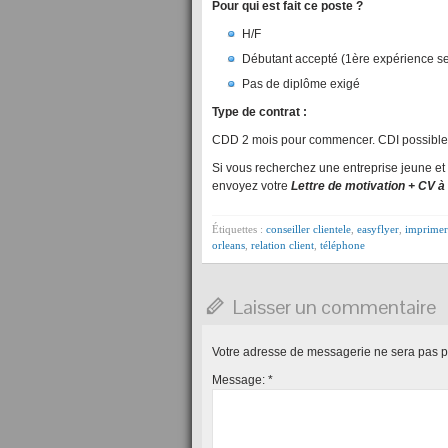
Pour qui est fait ce poste ?
H/F
Débutant accepté (1ère expérience ser
Pas de diplôme exigé
Type de contrat :
CDD 2 mois pour commencer. CDI possible. 
Si vous recherchez une entreprise jeune et 
envoyez votre
Lettre de motivation + CV à 
Étiquettes :
conseiller clientele
,
easyflyer
,
imprimer
orleans
,
relation client
,
téléphone
Laisser un commentaire
Votre adresse de messagerie ne sera pas p
Message:
*