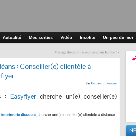
Actualité
Mes sorties
Vidéo
Insolite
Un peu de moi
Mariage discount : économisez sur la robe !
»
léans : Conseiller(e) clientèle à
flyer
Par
Benjamin Bessone
ns :
Easyflyer
cherche un(e) conseiller(e)
e
imprimerie discount
, cherche un(e) conseiller(e) clientèle à distance.
N