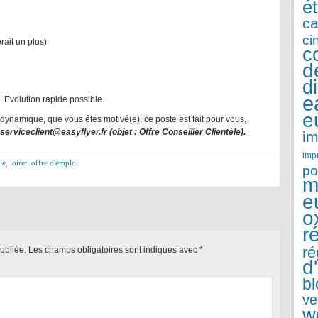
é
ca
ci
ait un plus)
c
d
d
e
Evolution rapide possible.
e
dynamique, que vous êtes motivé(e), ce poste est fait pour vous,
serviceclient@easyflyer.fr (objet : Offre Conseiller Clientèle).
im
imp
ie
,
loiret
,
offre d'emploi
,
po
m
e
o
r
ré
ubliée.
Les champs obligatoires sont indiqués avec
*
d
b
ve
w