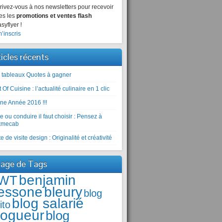
rivez-vous à nos newsletters pour recevoir
es les
promotions et ventes flash
syflyer !
’inscris
ticles récents
 tableaux Quotes à gagner
 Of Cuisine : l’actualité culinaire en 1 clic
ne Année 2016 !!!
e ou conduire il faut choisir : Pensez à
kmecab
e de visite design : Originalité et créativité
age de Tags
benjamin
WT
essone
bleury
blog
blog salarié
ito
logueur
blog