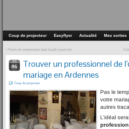
Coup de projecteur
Easyflyer
Actualité
Mes sorties
«
Postes de commerciaux dans la pub à pourvoir
Gui
Trouver un professionnel de l’
JUIL
06
mariage en Ardennes
Coup de projecteur
Pas le temp
votre mariag
autres trac
L’idéal sera
professio