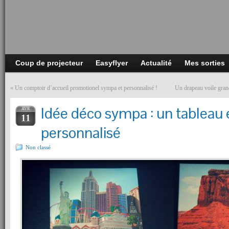
Coup de projecteur
Easyflyer
Actualité
Mes sorties
«
Un comptoir d’accueil promotionel sympa et personnalisé !
Un drapeau voile gra
Idée déco sympa : un tableau e
AVR
11
personnalisé
Non classé