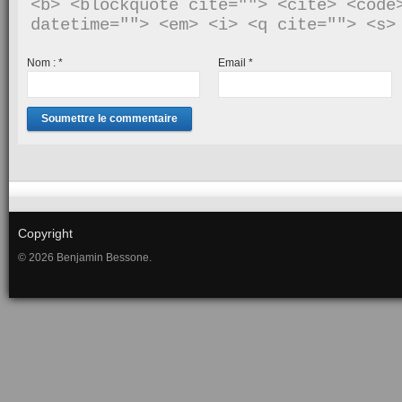
<b> <blockquote cite=""> <cite> <code>
Nom :
*
Email
*
Copyright
© 2026 Benjamin Bessone.