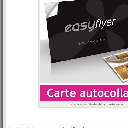
Carte autocollante sticky prédécoupé