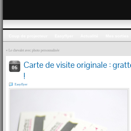
Coup de projecteur
Easyflyer
Actualité
Mes sorties
«
Le chevalet avec photo personnalisée
Carte de visite originale : grat
FÉV
06
!
Easyflyer