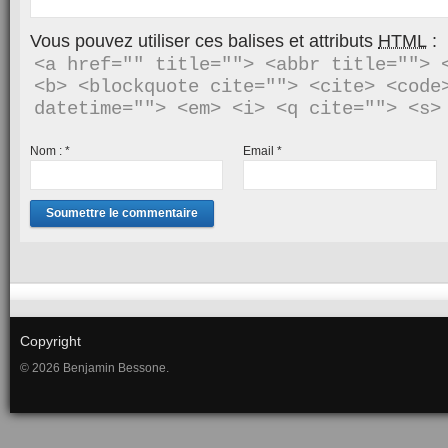
Vous pouvez utiliser ces balises et attributs
HTML
:
<a href="" title=""> <abbr title=""> <
<b> <blockquote cite=""> <cite> <code>
Nom :
*
Email
*
Copyright
© 2026 Benjamin Bessone.