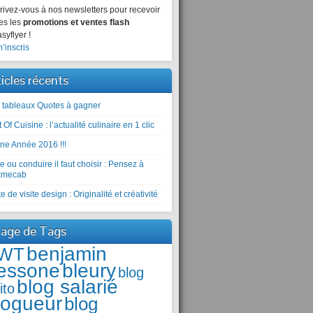
rivez-vous à nos newsletters pour recevoir
es les
promotions et ventes flash
syflyer !
’inscris
ticles récents
 tableaux Quotes à gagner
 Of Cuisine : l’actualité culinaire en 1 clic
ne Année 2016 !!!
e ou conduire il faut choisir : Pensez à
kmecab
e de visite design : Originalité et créativité
age de Tags
benjamin
WT
essone
bleury
blog
blog salarié
ito
logueur
blog