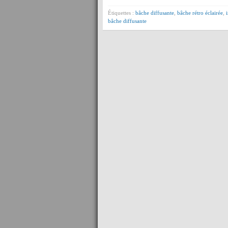
Étiquettes :
bâche diffusante
,
bâche rétro éclairée
,
bâche diffusante