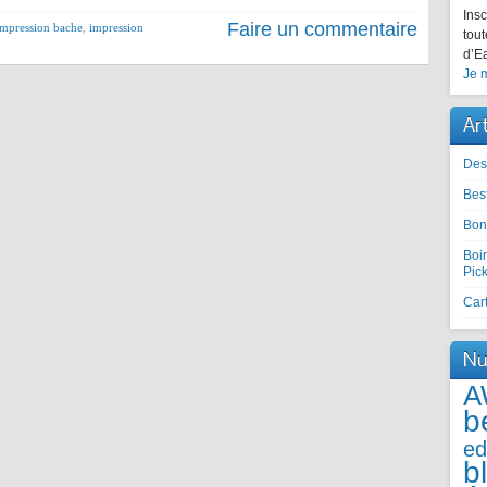
Insc
Faire un commentaire
impression bache
,
impression
tout
d’Ea
Je m
Ar
Des
Best
Bon
Boir
Pic
Cart
Nu
A
b
ed
b