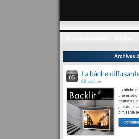
Coup de projecteur
Easyflyer
Archives de
La bâche diffusante
MAI
05
Easyflyer
La bâche dif
une enseign
permettra d
jamais laiss
diffusante p
Continuer