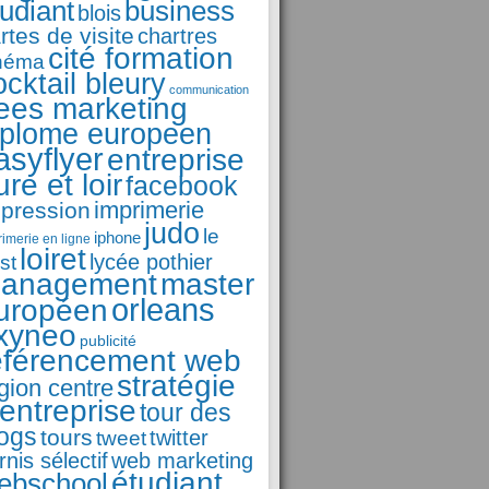
business
tudiant
blois
rtes de visite
chartres
cité formation
néma
ocktail bleury
communication
ees marketing
iplome europeen
asyflyer
entreprise
ure et loir
facebook
imprimerie
pression
judo
le
iphone
rimerie en ligne
loiret
st
lycée pothier
anagement
master
orleans
uropéen
xyneo
publicité
éférencement web
stratégie
gion centre
'entreprise
tour des
logs
tours
tweet
twitter
rnis sélectif
web marketing
étudiant
ebschool