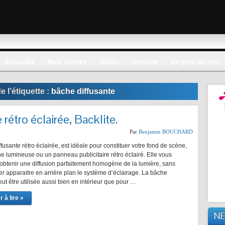
Actualité
Mes sorties
Vidéo
Insolite
Un peu de moi
 l’étiquette :
bâche diffusante
 rétro éclairée, Backlite.
Par
Benjamin BOUCHARD
fusante rétro éclairée, est idéale pour constituer votre fond de scène,
e lumineuse ou un panneau publicitaire rétro éclairé. Elle vous
’obtenir une diffusion parfaitement homogène de la lumière, sans
er apparaitre en arrière plan le système d’éclairage. La bâche
eut être utilisée aussi bien en intérieur que pour …
 à lire »
N