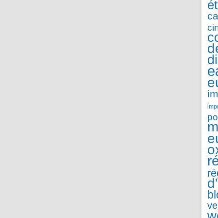
é
ca
ci
c
d
d
e
e
im
imp
po
m
e
o
r
ré
d
b
ve
w