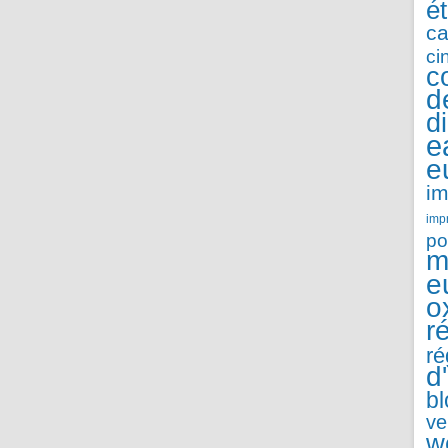
é
ca
ci
c
d
d
e
e
im
imp
po
m
e
o
r
ré
d
b
ve
w