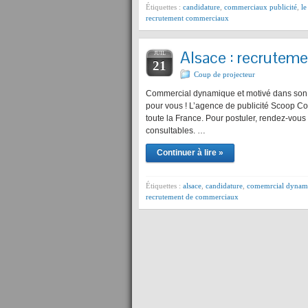
Étiquettes :
candidature
,
commerciaux publicité
,
le
recrutement commerciaux
Alsace : recrutem
JUIL
21
Coup de projecteur
Commercial dynamique et motivé dans son t
pour vous ! L’agence de publicité Scoop C
toute la France. Pour postuler, rendez-vous 
consultables. …
Continuer à lire »
Étiquettes :
alsace
,
candidature
,
comemrcial dynam
recrutement de commerciaux