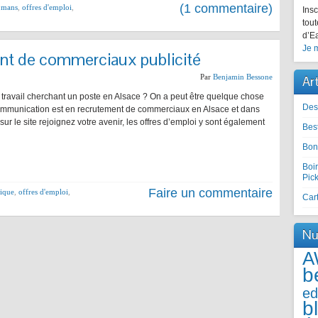
(1 commentaire)
 mans
,
offres d'emploi
,
Insc
tout
d’Ea
Je m
ent de commerciaux publicité
Par
Benjamin Bessone
Ar
ravail cherchant un poste en Alsace ? On a peut être quelque chose
Des
ommunication est en recrutement de commerciaux en Alsace et dans
sur le site rejoignez votre avenir, les offres d’emploi y sont également
Best
Bon
Boir
Pic
Faire un commentaire
ique
,
offres d'emploi
,
Cart
Nu
A
b
ed
b