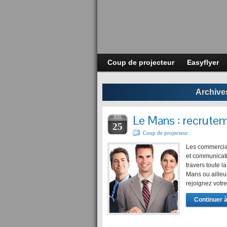
Coup de projecteur
Easyflyer
Archives
Le Mans : recrute
JUIL
25
Coup de projecteur
Les commerciaux
et communicat
travers toute l
Mans ou ailleur
rejoignez votre
Continuer à 