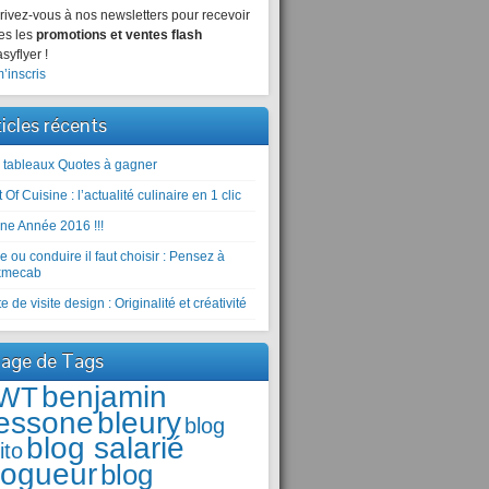
rivez-vous à nos newsletters pour recevoir
es les
promotions et ventes flash
syflyer !
’inscris
ticles récents
 tableaux Quotes à gagner
 Of Cuisine : l’actualité culinaire en 1 clic
ne Année 2016 !!!
e ou conduire il faut choisir : Pensez à
kmecab
e de visite design : Originalité et créativité
age de Tags
benjamin
WT
essone
bleury
blog
blog salarié
ito
logueur
blog