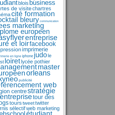
business
tudiant
blois
rtes de visite
chartres
cité formation
néma
ocktail bleury
communication
ees marketing
iplome europeen
asyflyer
entreprise
ure et loir
facebook
imprimerie
pression
judo
le
iphone
rimerie en ligne
loiret
st
lycée pothier
anagement
master
orleans
uropéen
xyneo
publicité
éférencement web
stratégie
gion centre
'entreprise
tour des
logs
tours
tweet
twitter
rnis sélectif
web marketing
étudiant
ebschool