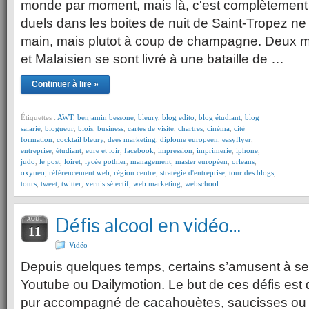
monde par moment, mais là, c'est complètement h
duels dans les boites de nuit de Saint-Tropez ne 
main, mais plutot à coup de champagne. Deux mil
et Malaisien se sont livré à une bataille de …
Continuer à lire »
Étiquettes :
AWT
,
benjamin bessone
,
bleury
,
blog edito
,
blog étudiant
,
blog
salarié
,
blogueur
,
blois
,
business
,
cartes de visite
,
chartres
,
cinéma
,
cité
formation
,
cocktail bleury
,
dees marketing
,
diplome europeen
,
easyflyer
,
entreprise
,
étudiant
,
eure et loir
,
facebook
,
impression
,
imprimerie
,
iphone
,
judo
,
le post
,
loiret
,
lycée pothier
,
management
,
master européen
,
orleans
,
oxyneo
,
référencement web
,
région centre
,
stratégie d'entreprise
,
tour des blogs
,
tours
,
tweet
,
twitter
,
vernis sélectif
,
web marketing
,
webschool
Défis alcool en vidéo…
AOÛT
11
Vidéo
Depuis quelques temps, certains s’amusent à se 
Youtube ou Dailymotion. Le but de ces défis est d
pur accompagné de cacahouètes, saucisses ou o