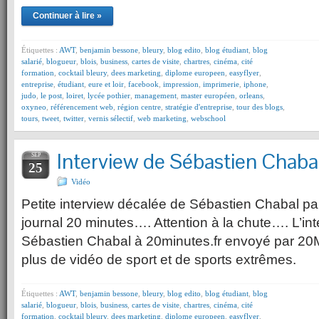
Continuer à lire »
Étiquettes :
AWT
,
benjamin bessone
,
bleury
,
blog edito
,
blog étudiant
,
blog
salarié
,
blogueur
,
blois
,
business
,
cartes de visite
,
chartres
,
cinéma
,
cité
formation
,
cocktail bleury
,
dees marketing
,
diplome europeen
,
easyflyer
,
entreprise
,
étudiant
,
eure et loir
,
facebook
,
impression
,
imprimerie
,
iphone
,
judo
,
le post
,
loiret
,
lycée pothier
,
management
,
master européen
,
orleans
,
oxyneo
,
référencement web
,
région centre
,
stratégie d'entreprise
,
tour des blogs
,
tours
,
tweet
,
twitter
,
vernis sélectif
,
web marketing
,
webschool
Interview de Sébastien Chaba
SEP
25
Vidéo
Petite interview décalée de Sébastien Chabal par
journal 20 minutes…. Attention à la chute…. L’in
Sébastien Chabal à 20minutes.fr envoyé par 20
plus de vidéo de sport et de sports extrêmes.
Étiquettes :
AWT
,
benjamin bessone
,
bleury
,
blog edito
,
blog étudiant
,
blog
salarié
,
blogueur
,
blois
,
business
,
cartes de visite
,
chartres
,
cinéma
,
cité
formation
,
cocktail bleury
,
dees marketing
,
diplome europeen
,
easyflyer
,