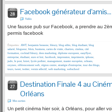
Facebook générateur d’amis…
AOÛT
28
Vidéo
Une fausse pub sur Facebook, a prendre au 2
permis facebook
Étiquettes :
AWT
,
benjamin bessone
,
bleury
,
blog edito
,
blog étudiant
,
blog
salarié
,
blogueur
,
blois
,
business
,
cartes de visite
,
chartres
,
cinéma
,
cité
formation
,
cocktail bleury
,
dees marketing
,
diplome europeen
,
easyflyer
,
entreprise
,
étudiant
,
eure et loir
,
facebook
,
impression
,
imprimerie
,
iphone
,
judo
,
le post
,
loiret
,
lycée pothier
,
management
,
master européen
,
orleans
,
oxyneo
,
référencement web
,
région centre
,
stratégie d'entreprise
,
tour des blogs
,
tours
,
tweet
,
twitter
,
vernis sélectif
,
web marketing
,
webschool
Destination Finale 4 au Ciné
AOÛT
27
Orléans
Mes sorties
Un petit cinéma hier soir, à Orléans, pour aller vo