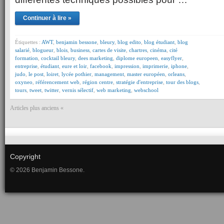
Continuer à lire »
Étiquettes :
AWT
,
benjamin bessone
,
bleury
,
blog edito
,
blog étudiant
,
blog
salarié
,
blogueur
,
blois
,
business
,
cartes de visite
,
chartres
,
cinéma
,
cité
formation
,
cocktail bleury
,
dees marketing
,
diplome europeen
,
easyflyer
,
entreprise
,
étudiant
,
eure et loir
,
facebook
,
impression
,
imprimerie
,
iphone
,
judo
,
le post
,
loiret
,
lycée pothier
,
management
,
master européen
,
orleans
,
oxyneo
,
référencement web
,
région centre
,
stratégie d'entreprise
,
tour des blogs
,
tours
,
tweet
,
twitter
,
vernis sélectif
,
web marketing
,
webschool
Articles plus anciens «
Copyright
© 2026 Benjamin Bessone.