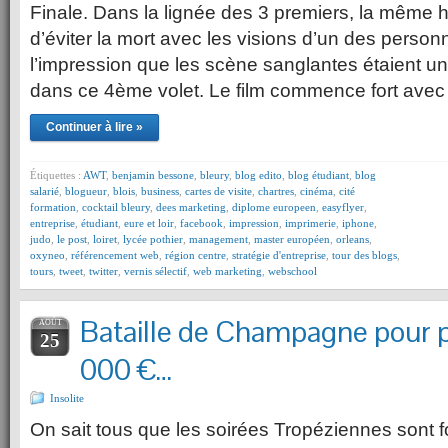
Finale. Dans la lignée des 3 premiers, la même hi
d’éviter la mort avec les visions d’un des person
l’impression que les scène sanglantes étaient u
dans ce 4ème volet. Le film commence fort ave
Continuer à lire »
Étiquettes :
AWT
,
benjamin bessone
,
bleury
,
blog edito
,
blog étudiant
,
blog
salarié
,
blogueur
,
blois
,
business
,
cartes de visite
,
chartres
,
cinéma
,
cité
formation
,
cocktail bleury
,
dees marketing
,
diplome europeen
,
easyflyer
,
entreprise
,
étudiant
,
eure et loir
,
facebook
,
impression
,
imprimerie
,
iphone
,
judo
,
le post
,
loiret
,
lycée pothier
,
management
,
master européen
,
orleans
,
oxyneo
,
référencement web
,
région centre
,
stratégie d'entreprise
,
tour des blogs
,
tours
,
tweet
,
twitter
,
vernis sélectif
,
web marketing
,
webschool
Bataille de Champagne pour p
AOÛT
25
000 €…
Insolite
On sait tous que les soirées Tropéziennes sont fo