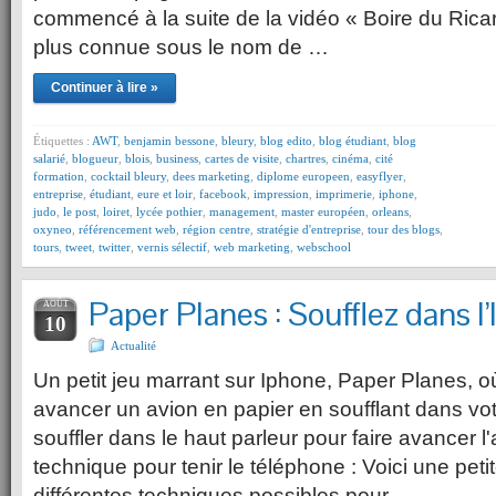
commencé à la suite de la vidéo « Boire du Ricard
plus connue sous le nom de …
Continuer à lire »
Étiquettes :
AWT
,
benjamin bessone
,
bleury
,
blog edito
,
blog étudiant
,
blog
salarié
,
blogueur
,
blois
,
business
,
cartes de visite
,
chartres
,
cinéma
,
cité
formation
,
cocktail bleury
,
dees marketing
,
diplome europeen
,
easyflyer
,
entreprise
,
étudiant
,
eure et loir
,
facebook
,
impression
,
imprimerie
,
iphone
,
judo
,
le post
,
loiret
,
lycée pothier
,
management
,
master européen
,
orleans
,
oxyneo
,
référencement web
,
région centre
,
stratégie d'entreprise
,
tour des blogs
,
tours
,
tweet
,
twitter
,
vernis sélectif
,
web marketing
,
webschool
Paper Planes : Soufflez dans l
AOÛT
10
Actualité
Un petit jeu marrant sur Iphone, Paper Planes, où 
avancer un avion en papier en soufflant dans votre
souffler dans le haut parleur pour faire avancer 
technique pour tenir le téléphone : Voici une petit
différentes techniques possibles pour …