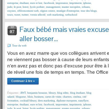
entreprise
,
étudiant
,
eure et loir
,
facebook
,
impression
,
imprimerie
,
iphone
,
judo
,
le post
,
loiret
,
lycée pothier
,
management
,
master européen
,
orleans
,
oxyneo
,
référencement web
,
région centre
,
stratégie d'entreprise
,
tour des blogs
,
tours
,
tweet
,
twitter
,
vernis sélectif
,
web marketing
,
webschool
Faux bébé mais vraies excuse
SEP
07
aller bosser…
Tour du web
Vous en avez marre que vos collègues arrivent e
ne viennent pas bosser à cause de leurs enfants
n’en avez pas et donc pas d’excuse pour être à 
de réveil une fois de temps en temps. The Office
Continuer à lire »
Étiquettes :
AWT
,
benjamin bessone
,
bleury
,
blog edito
,
blog étudiant
,
blog
salarié
,
blogueur
,
blois
,
business
,
cartes de visite
,
chartres
,
cinéma
,
cité
formation
,
cocktail bleury
,
dees marketing
,
diplome europeen
,
easyflyer
,
entreprise
,
étudiant
,
eure et loir
,
facebook
,
impression
,
imprimerie
,
iphone
,
judo
,
le post
,
loiret
,
lycée pothier
,
management
,
master européen
,
orleans
,