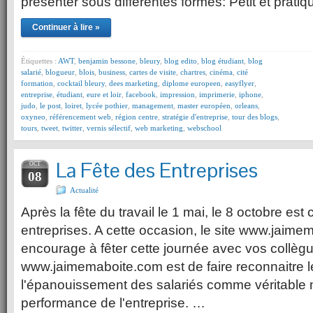
présenter sous différentes formes: Petit et pratiq
Continuer à lire »
Étiquettes :
AWT
,
benjamin bessone
,
bleury
,
blog edito
,
blog étudiant
,
blog
salarié
,
blogueur
,
blois
,
business
,
cartes de visite
,
chartres
,
cinéma
,
cité
formation
,
cocktail bleury
,
dees marketing
,
diplome europeen
,
easyflyer
,
entreprise
,
étudiant
,
eure et loir
,
facebook
,
impression
,
imprimerie
,
iphone
,
judo
,
le post
,
loiret
,
lycée pothier
,
management
,
master européen
,
orleans
,
oxyneo
,
référencement web
,
région centre
,
stratégie d'entreprise
,
tour des blogs
,
tours
,
tweet
,
twitter
,
vernis sélectif
,
web marketing
,
webschool
La Fête des Entreprises
OCT
08
Actualité
Après la fête du travail le 1 mai, le 8 octobre est
entreprises. A cette occasion, le site www.jaim
encourage à fêter cette journée avec vos collèg
www.jaimemaboite.com est de faire reconnaitre le
l'épanouissement des salariés comme véritable 
performance de l'entreprise. …