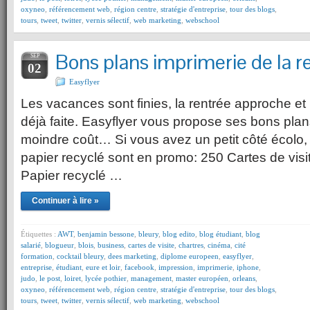
oxyneo
,
référencement web
,
région centre
,
stratégie d'entreprise
,
tour des blogs
,
tours
,
tweet
,
twitter
,
vernis sélectif
,
web marketing
,
webschool
Bons plans imprimerie de la r
SEP
02
Easyflyer
Les vacances sont finies, la rentrée approche et 
déjà faite. Easyflyer vous propose ses bons plan
moindre coût… Si vous avez un petit côté écolo, l
papier recyclé sont en promo: 250 Cartes de visi
Papier recyclé …
Continuer à lire »
Étiquettes :
AWT
,
benjamin bessone
,
bleury
,
blog edito
,
blog étudiant
,
blog
salarié
,
blogueur
,
blois
,
business
,
cartes de visite
,
chartres
,
cinéma
,
cité
formation
,
cocktail bleury
,
dees marketing
,
diplome europeen
,
easyflyer
,
entreprise
,
étudiant
,
eure et loir
,
facebook
,
impression
,
imprimerie
,
iphone
,
judo
,
le post
,
loiret
,
lycée pothier
,
management
,
master européen
,
orleans
,
oxyneo
,
référencement web
,
région centre
,
stratégie d'entreprise
,
tour des blogs
,
tours
,
tweet
,
twitter
,
vernis sélectif
,
web marketing
,
webschool