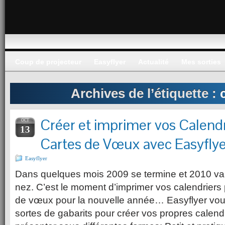
Coup de projecteur
Easyflyer
Actualité
Mes sorties
Archives de l’étiquette :
Créer et imprimer vos Calendr
OCT
13
Cartes de Vœux avec Easyflye
Easyflyer
Dans quelques mois 2009 se termine et 2010 va 
nez. C’est le moment d’imprimer vos calendriers 
de vœux pour la nouvelle année… Easyflyer vou
sortes de gabarits pour créer vos propres calendr