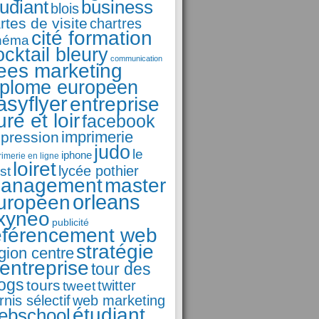
business
tudiant
blois
rtes de visite
chartres
cité formation
néma
ocktail bleury
communication
ees marketing
iplome europeen
asyflyer
entreprise
ure et loir
facebook
imprimerie
pression
judo
le
iphone
rimerie en ligne
loiret
st
lycée pothier
anagement
master
orleans
uropéen
xyneo
publicité
éférencement web
stratégie
gion centre
'entreprise
tour des
logs
tours
tweet
twitter
rnis sélectif
web marketing
étudiant
ebschool