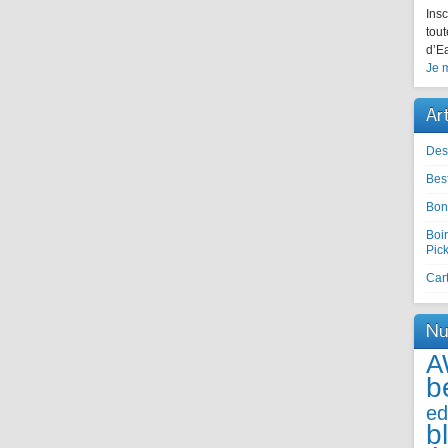
Insc
tout
d’Ea
Je m
Ar
Des
Best
Bon
Boir
Pic
Cart
Nu
A
b
ed
b