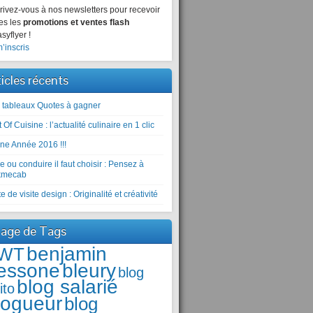
rivez-vous à nos newsletters pour recevoir
es les
promotions et ventes flash
syflyer !
’inscris
ticles récents
 tableaux Quotes à gagner
 Of Cuisine : l’actualité culinaire en 1 clic
ne Année 2016 !!!
e ou conduire il faut choisir : Pensez à
kmecab
e de visite design : Originalité et créativité
age de Tags
benjamin
WT
essone
bleury
blog
blog salarié
ito
logueur
blog