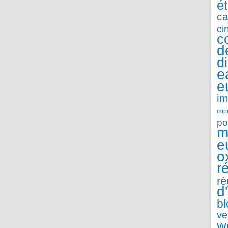
é
ca
ci
c
d
d
e
e
im
imp
po
m
e
o
r
ré
d
b
ve
w