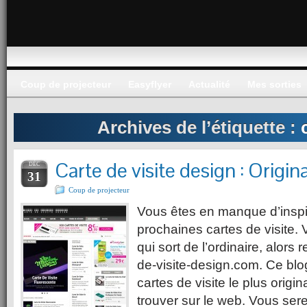
Coup de projecteur
Easyflyer
Actualité
Mes sorties
Archives de l’étiquette :
Carte de visite design : Origina
DÉC
31
Coup de projecteur
Vous êtes en manque d’inspi
prochaines cartes de visite.
qui sort de l’ordinaire, alors
de-visite-design.com. Ce blo
cartes de visite le plus origi
trouver sur le web. Vous ser