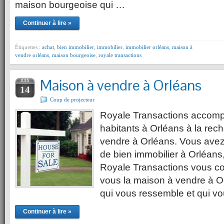
maison bourgeoise qui …
Continuer à lire »
Étiquettes :
achat
,
bien immobilier
,
immobilier
,
immobilier orléans
,
maison à
vendre orléans
,
maison bourgeoise
,
royale transactions
Maison à vendre à Orléans
JUIN
14
Coup de projecteur
Royale Transactions accomp
habitants à Orléans à la rec
vendre à Orléans. Vous avez 
de bien immobilier à Orléans
Royale Transactions vous co
vous la maison à vendre à Or
qui vous ressemble et qui vo
Continuer à lire »