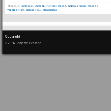
Étiquettes :
immobilier
,
immobilier orléans
,
maison
,
maison à vendre
,
maison à
vendre orléans
,
orleans
,
royale transactions
Copyright
© 2026 Benjamin Bessone.