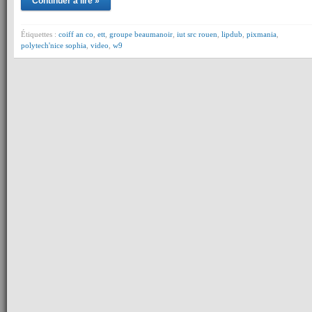
Continuer à lire »
Étiquettes :
coiff an co
,
ett
,
groupe beaumanoir
,
iut src rouen
,
lipdub
,
pixmania
,
polytech'nice sophia
,
video
,
w9