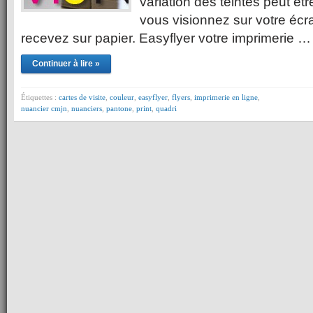
variation des teintes peut êt
vous visionnez sur votre écr
recevez sur papier. Easyflyer votre imprimerie …
Continuer à lire »
Étiquettes :
cartes de visite
,
couleur
,
easyflyer
,
flyers
,
imprimerie en ligne
,
nuancier cmjn
,
nuanciers
,
pantone
,
print
,
quadri