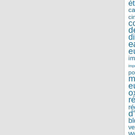
é
ca
ci
c
d
d
e
e
im
imp
po
m
e
o
r
ré
d
b
ve
w