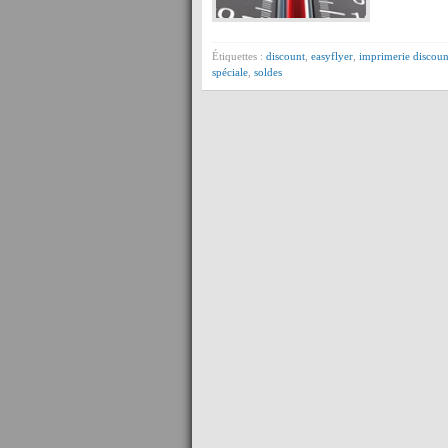
Étiquettes :
discount
,
easyflyer
,
imprimerie discoun
spéciale
,
soldes