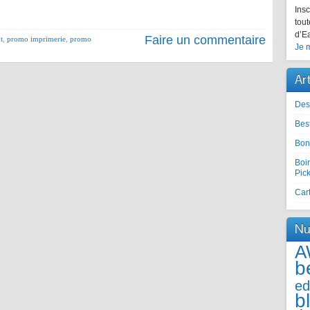
Insc
tout
d’Ea
Faire un commentaire
t
,
promo imprimerie
,
promo
Je m
Ar
Des
Best
Bon
Boir
Pic
Cart
Nu
A
b
ed
b