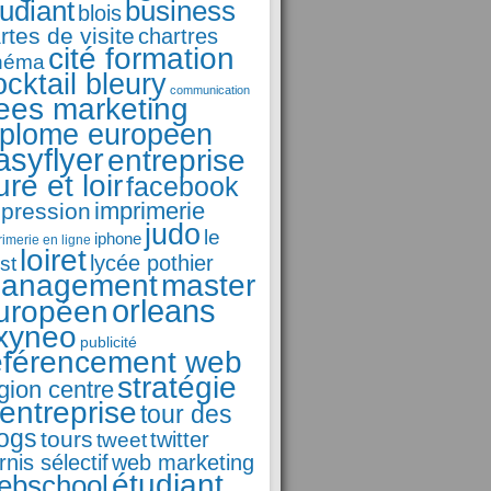
business
tudiant
blois
rtes de visite
chartres
cité formation
néma
ocktail bleury
communication
ees marketing
iplome europeen
asyflyer
entreprise
ure et loir
facebook
imprimerie
pression
judo
le
iphone
rimerie en ligne
loiret
st
lycée pothier
anagement
master
orleans
uropéen
xyneo
publicité
éférencement web
stratégie
gion centre
'entreprise
tour des
logs
tours
tweet
twitter
rnis sélectif
web marketing
étudiant
ebschool