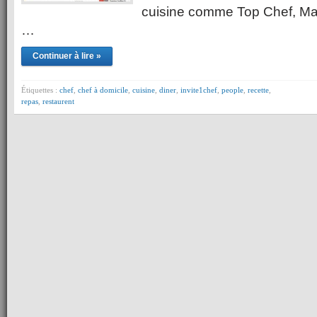
cuisine comme Top Chef, Mas
…
Continuer à lire »
Étiquettes :
chef
,
chef à domicile
,
cuisine
,
diner
,
invite1chef
,
people
,
recette
,
repas
,
restaurent