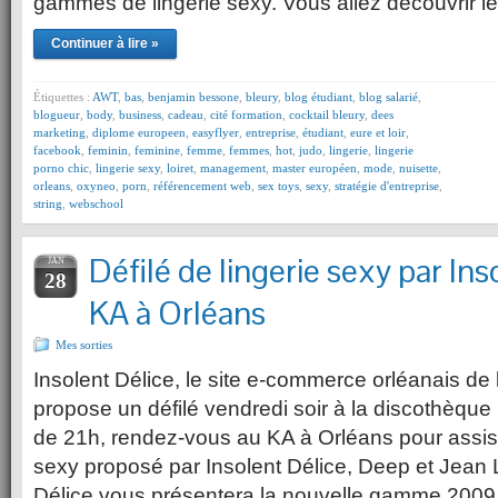
gammes de lingerie sexy. Vous allez découvrir l
Continuer à lire »
Étiquettes :
AWT
,
bas
,
benjamin bessone
,
bleury
,
blog étudiant
,
blog salarié
,
blogueur
,
body
,
business
,
cadeau
,
cité formation
,
cocktail bleury
,
dees
marketing
,
diplome europeen
,
easyflyer
,
entreprise
,
étudiant
,
eure et loir
,
facebook
,
feminin
,
feminine
,
femme
,
femmes
,
hot
,
judo
,
lingerie
,
lingerie
porno chic
,
lingerie sexy
,
loiret
,
management
,
master européen
,
mode
,
nuisette
,
orleans
,
oxyneo
,
porn
,
référencement web
,
sex toys
,
sexy
,
stratégie d'entreprise
,
string
,
webschool
Défilé de lingerie sexy par Ins
JAN
28
KA à Orléans
Mes sorties
Insolent Délice, le site e-commerce orléanais de 
propose un défilé vendredi soir à la discothèque 
de 21h, rendez-vous au KA à Orléans pour assiste
sexy proposé par Insolent Délice, Deep et Jean 
Délice vous présentera la nouvelle gamme 200