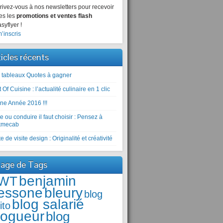
rivez-vous à nos newsletters pour recevoir
es les
promotions et ventes flash
syflyer !
’inscris
ticles récents
 tableaux Quotes à gagner
 Of Cuisine : l’actualité culinaire en 1 clic
ne Année 2016 !!!
e ou conduire il faut choisir : Pensez à
kmecab
e de visite design : Originalité et créativité
age de Tags
benjamin
WT
essone
bleury
blog
blog salarié
ito
logueur
blog