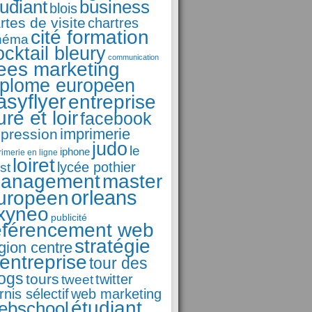
business
tudiant
blois
rtes de visite
chartres
cité formation
néma
ocktail bleury
communication
ees marketing
iplome europeen
asyflyer
entreprise
ure et loir
facebook
imprimerie
pression
judo
le
iphone
rimerie en ligne
loiret
st
lycée pothier
anagement
master
orleans
uropéen
xyneo
publicité
éférencement web
stratégie
gion centre
'entreprise
tour des
logs
tours
tweet
twitter
rnis sélectif
web marketing
étudiant
ebschool