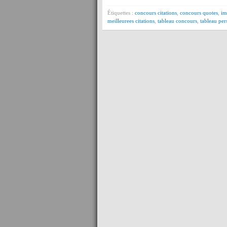
Étiquettes :
concours citations
,
concours quotes
,
im
meilleurees citations
,
tableau concours
,
tableau per