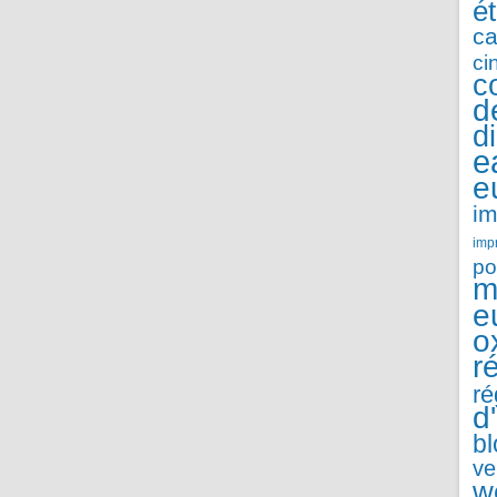
é
ca
ci
c
d
d
e
e
im
imp
po
m
e
o
r
ré
d
b
ve
w