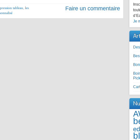
Insc
Faire un commentaire
pression tableau
,
les
tout
sonnalisé
d’Ea
Je m
Ar
Des
Best
Bon
Boir
Pic
Cart
Nu
A
b
ed
b