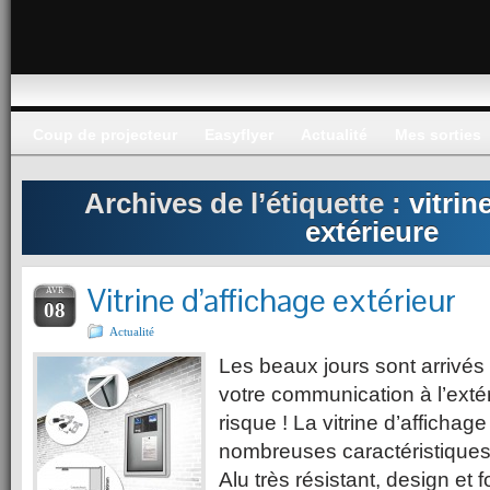
Coup de projecteur
Easyflyer
Actualité
Mes sorties
Archives de l’étiquette :
vitri
extérieure
Vitrine d’affichage extérieur
AVR
08
Actualité
Les beaux jours sont arrivés !
votre communication à l’exté
risque ! La vitrine d’affichage
nombreuses caractéristiques
Alu très résistant, design et 