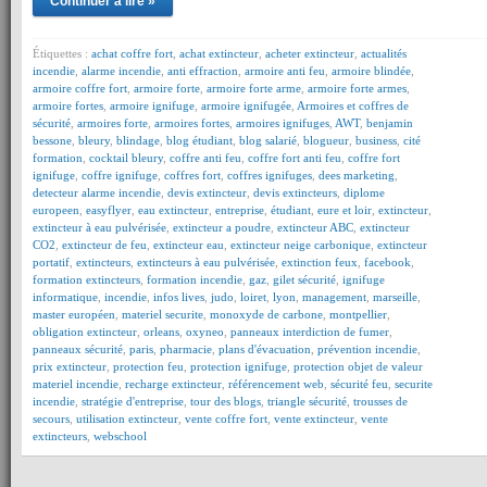
Continuer à lire »
Étiquettes :
achat coffre fort
,
achat extincteur
,
acheter extincteur
,
actualités
incendie
,
alarme incendie
,
anti effraction
,
armoire anti feu
,
armoire blindée
,
armoire coffre fort
,
armoire forte
,
armoire forte arme
,
armoire forte armes
,
armoire fortes
,
armoire ignifuge
,
armoire ignifugée
,
Armoires et coffres de
sécurité
,
armoires forte
,
armoires fortes
,
armoires ignifuges
,
AWT
,
benjamin
bessone
,
bleury
,
blindage
,
blog étudiant
,
blog salarié
,
blogueur
,
business
,
cité
formation
,
cocktail bleury
,
coffre anti feu
,
coffre fort anti feu
,
coffre fort
ignifuge
,
coffre ignifuge
,
coffres fort
,
coffres ignifuges
,
dees marketing
,
detecteur alarme incendie
,
devis extincteur
,
devis extincteurs
,
diplome
europeen
,
easyflyer
,
eau extincteur
,
entreprise
,
étudiant
,
eure et loir
,
extincteur
,
extincteur à eau pulvérisée
,
extincteur a poudre
,
extincteur ABC
,
extincteur
CO2
,
extincteur de feu
,
extincteur eau
,
extincteur neige carbonique
,
extincteur
portatif
,
extincteurs
,
extincteurs à eau pulvérisée
,
extinction feux
,
facebook
,
formation extincteurs
,
formation incendie
,
gaz
,
gilet sécurité
,
ignifuge
informatique
,
incendie
,
infos lives
,
judo
,
loiret
,
lyon
,
management
,
marseille
,
master européen
,
materiel securite
,
monoxyde de carbone
,
montpellier
,
obligation extincteur
,
orleans
,
oxyneo
,
panneaux interdiction de fumer
,
panneaux sécurité
,
paris
,
pharmacie
,
plans d'évacuation
,
prévention incendie
,
prix extincteur
,
protection feu
,
protection ignifuge
,
protection objet de valeur
materiel incendie
,
recharge extincteur
,
référencement web
,
sécurité feu
,
securite
incendie
,
stratégie d'entreprise
,
tour des blogs
,
triangle sécurité
,
trousses de
secours
,
utilisation extincteur
,
vente coffre fort
,
vente extincteur
,
vente
extincteurs
,
webschool