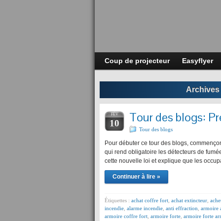
Coup de projecteur
Easyflyer
Archives 
Tour des blogs: Pr
FÉV
10
Tour des blogs
Pour débuter ce tour des blogs, commençons
qui rend obligatoire les détecteurs de fumé
cette nouvelle loi et explique que les occup
Continuer à lire »
Étiquettes :
achat coffre fort
,
achat extincteur
,
ache
incendie
,
alarme incendie
,
anti effraction
,
armoire 
armoire coffre fort
,
armoire forte
,
armoire forte a