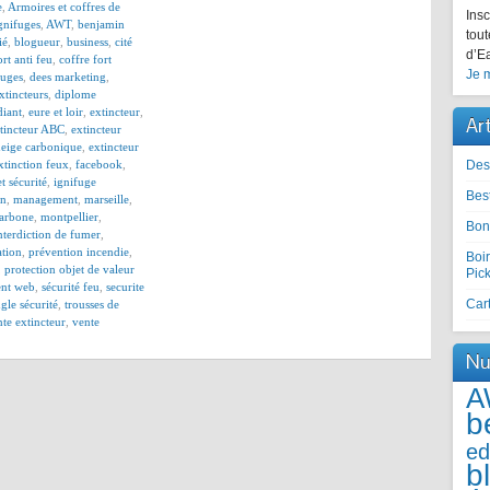
e
,
Armoires et coffres de
Insc
gnifuges
,
AWT
,
benjamin
tout
ié
,
blogueur
,
business
,
cité
d’Ea
ort anti feu
,
coffre fort
Je m
fuges
,
dees marketing
,
xtincteurs
,
diplome
diant
,
eure et loir
,
extincteur
,
Ar
tincteur ABC
,
extincteur
neige carbonique
,
extincteur
xtinction feux
,
facebook
,
Des
et sécurité
,
ignifuge
Best
on
,
management
,
marseille
,
arbone
,
montpellier
,
Bon
terdiction de fumer
,
ation
,
prévention incendie
,
Boir
,
protection objet de valeur
Pic
ent web
,
sécurité feu
,
securite
Cart
ngle sécurité
,
trousses de
te extincteur
,
vente
Nu
A
b
ed
b