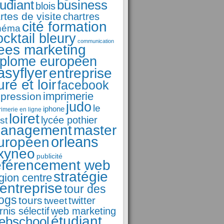
business
tudiant
blois
rtes de visite
chartres
cité formation
néma
ocktail bleury
communication
ees marketing
iplome europeen
asyflyer
entreprise
ure et loir
facebook
imprimerie
pression
judo
le
iphone
rimerie en ligne
loiret
st
lycée pothier
anagement
master
orleans
uropéen
xyneo
publicité
éférencement web
stratégie
gion centre
'entreprise
tour des
logs
tours
tweet
twitter
rnis sélectif
web marketing
étudiant
ebschool