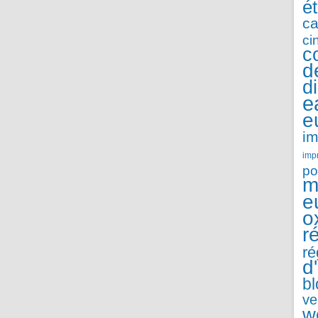
é
ca
ci
c
d
d
e
e
im
imp
po
m
e
o
r
ré
d
b
ve
w