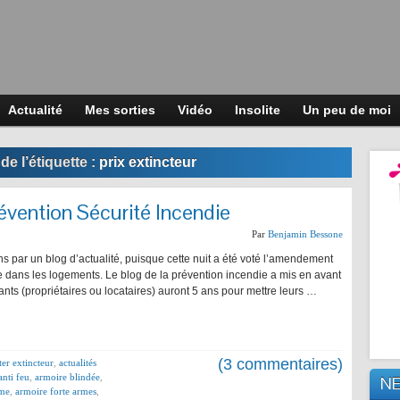
Actualité
Mes sorties
Vidéo
Insolite
Un peu de moi
de l’étiquette :
prix extincteur
évention Sécurité Incendie
Par
Benjamin Bessone
 par un blog d’actualité, puisque cette nuit a été voté l’amendement
e dans les logements. Le blog de la prévention incendie a mis en avant
ants (propriétaires ou locataires) auront 5 ans pour mettre leurs …
(3 commentaires)
ter extincteur
,
actualités
anti feu
,
armoire blindée
,
N
rme
,
armoire forte armes
,