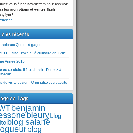
rivez-vous à nos newsletters pour recevoir
es les
promotions et ventes flash
syflyer !
’inscris
ticles récents
 tableaux Quotes à gagner
 Of Cuisine : l’actualité culinaire en 1 clic
ne Année 2016 !!!
e ou conduire il faut choisir : Pensez à
kmecab
e de visite design : Originalité et créativité
age de Tags
benjamin
WT
essone
bleury
blog
blog salarié
ito
logueur
blog