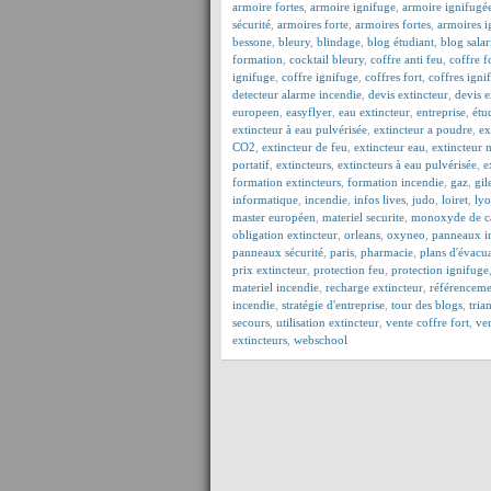
armoire fortes
,
armoire ignifuge
,
armoire ignifugé
sécurité
,
armoires forte
,
armoires fortes
,
armoires i
bessone
,
bleury
,
blindage
,
blog étudiant
,
blog salar
formation
,
cocktail bleury
,
coffre anti feu
,
coffre f
ignifuge
,
coffre ignifuge
,
coffres fort
,
coffres igni
detecteur alarme incendie
,
devis extincteur
,
devis e
europeen
,
easyflyer
,
eau extincteur
,
entreprise
,
étu
extincteur à eau pulvérisée
,
extincteur a poudre
,
ex
CO2
,
extincteur de feu
,
extincteur eau
,
extincteur 
portatif
,
extincteurs
,
extincteurs à eau pulvérisée
,
e
formation extincteurs
,
formation incendie
,
gaz
,
gil
informatique
,
incendie
,
infos lives
,
judo
,
loiret
,
ly
master européen
,
materiel securite
,
monoxyde de c
obligation extincteur
,
orleans
,
oxyneo
,
panneaux in
panneaux sécurité
,
paris
,
pharmacie
,
plans d'évacu
prix extincteur
,
protection feu
,
protection ignifuge
materiel incendie
,
recharge extincteur
,
référencem
incendie
,
stratégie d'entreprise
,
tour des blogs
,
tria
secours
,
utilisation extincteur
,
vente coffre fort
,
ven
extincteurs
,
webschool