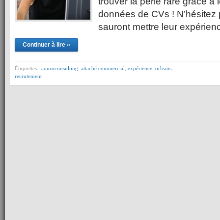
trouver la perle rare grâce à
données de CVs ! N’hésitez pa
sauront mettre leur expérie
Continuer à lire »
Étiquettes :
aouroconsulting
,
attaché commercial
,
expérience
,
orleans
,
recrutement