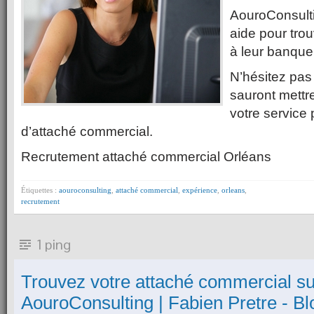
AouroConsult
aide pour trou
à leur banqu
N’hésitez pas 
sauront mettr
votre service
d’attaché commercial.
Recrutement attaché commercial Orléans
Étiquettes :
aouroconsulting
,
attaché commercial
,
expérience
,
orleans
,
recrutement
1 ping
Trouvez votre attaché commercial s
AouroConsulting | Fabien Pretre - B