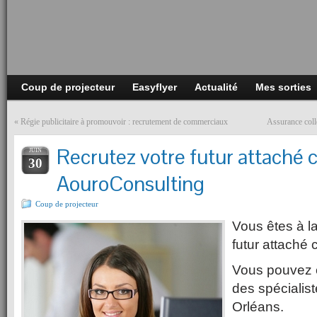
Coup de projecteur
Easyflyer
Actualité
Mes sorties
«
Régie publicitaire à promouvoir : recrutement de commerciaux
Assurance coll
Recrutez votre futur attaché
JUIN
30
AouroConsulting
Coup de projecteur
Vous êtes à l
futur attaché
Vous pouvez e
des spécialis
Orléans.