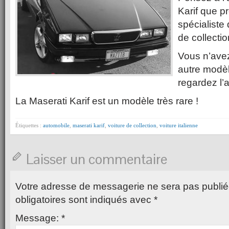
Karif que 
spécialiste
de collectio
Vous n’avez
autre modè
regardez l’
La Maserati Karif est un modèle très rare !
Étiquettes :
automobile
,
maserati karif
,
voiture de collection
,
voiture italienne
Laisser un commentaire
Votre adresse de messagerie ne sera pas publié
obligatoires sont indiqués avec
*
Message:
*