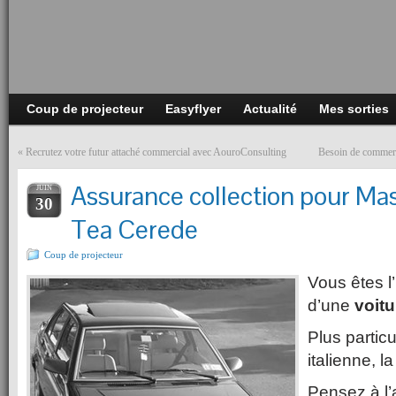
Coup de projecteur
Easyflyer
Actualité
Mes sorties
«
Recrutez votre futur attaché commercial avec AouroConsulting
Besoin de commer
Assurance collection pour Mas
JUIN
30
Tea Cerede
Coup de projecteur
Vous êtes l
d’une
voitu
Plus partic
italienne, l
Pensez à l